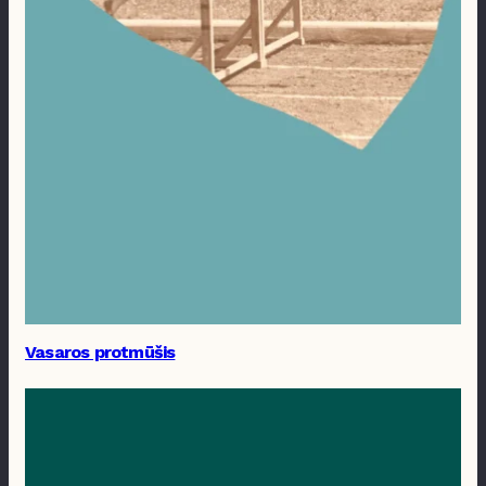
Vasaros protmūšis