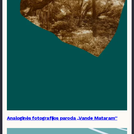
Analoginės fotografijos paroda „Vande Mataram“