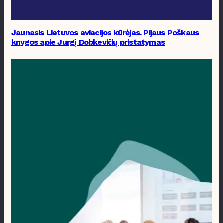
Jaunasis Lietuvos aviacijos kūrėjas. Pijaus Poškaus
knygos apie Jurgį Dobkevičių pristatymas