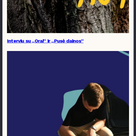
Interviu su „Orai“ ir „Pusė dainos“