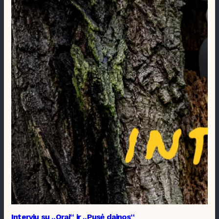
Interviu su „Orai“ ir „Pusė dainos“