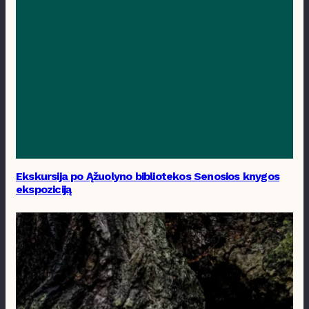
Ekskursija po Ąžuolyno bibliotekos Senosios knygos
ekspoziciją