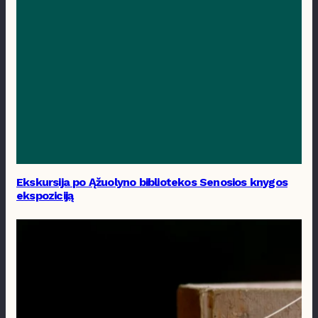
Ekskursija po Ąžuolyno bibliotekos Senosios knygos
ekspoziciją