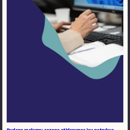
Rudens mokymų sezono atidarymas jau netrukus