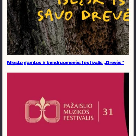
Miesto gamtos ir bendruomenės festivalis „Drevės“