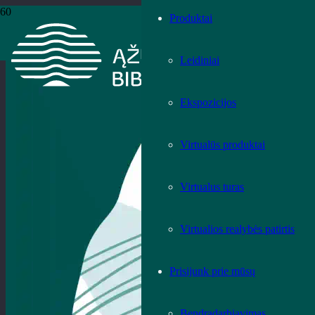
Produktai
Leidiniai
Ekspozicijos
Virtualūs produktai
Virtualus turas
Virtualios realybės patirtis
Prisijunk prie mūsų
Bendradarbiavimas