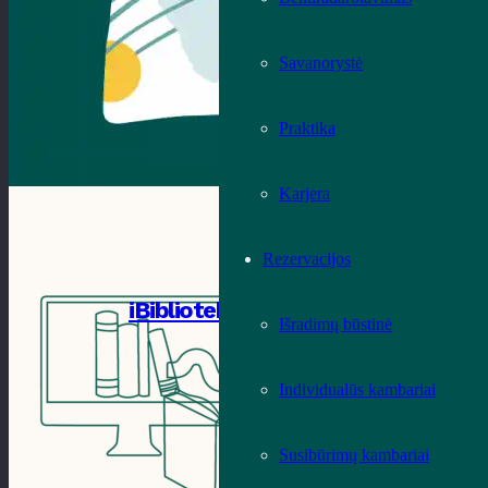
Savanorystė
Praktika
Karjera
Rezervacijos
iBiblioteka
Išradimų būstinė
Individualūs kambariai
Susibūrimų kambariai