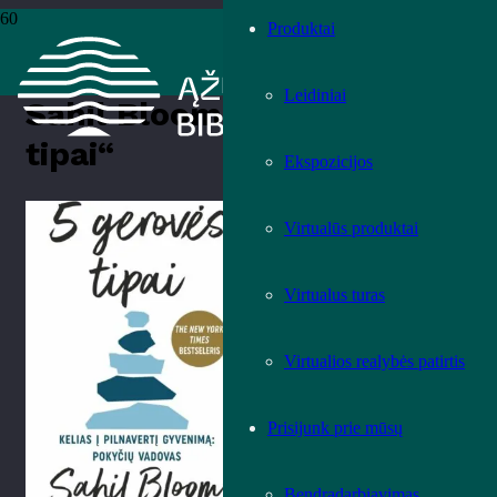
Produktai
Pradžia
›
Knygos
›
Leidiniai
›
Teminė literatūra
›
Sahil Bloom „5
gerovės tipai“
Leidiniai
Sahil Bloom „5 gerovės
tipai“
Ekspozicijos
Įvertink knygą!
Virtualūs produktai
Virtualus turas
Virtualios realybės patirtis
Prisijunk prie mūsų
Bendradarbiavimas