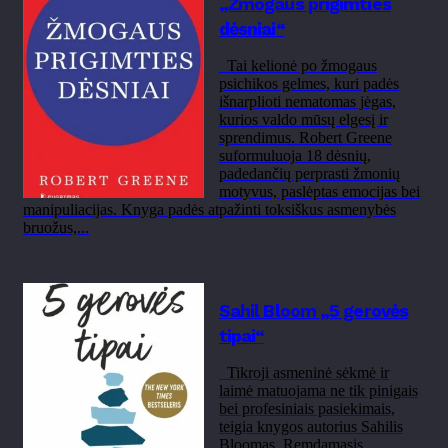
„Žmogaus prigimties
dėsniai“
Tai kelionė po žmogaus
psichikos gelmes, kuri padės
išnarplioti nematomas jėgas,
kurios valdo mūsų elgesį ir
sprendimus. Robert Greene
suformuluoja 18 dėsnių,
padedančių perprasti žmonių
motyvus, paslėptas emocijas bei
manipuliacijas. Knyga padės atpažinti toksiškus asmenybės
bruožus,...
Sahil Bloom „5 gerovės
tipai“
Tikroji asmeninė sėkmė ir
laimė matuojama ne tik pinigais
bei profesiniais pasiekimais,
teigia knygos autorius Sahilis
Bloomas. Remdamasis