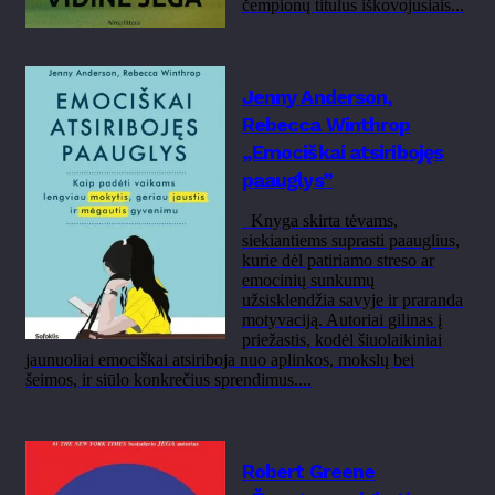
čempionų titulus iškovojusiais...
Jenny Anderson,
Rebecca Winthrop
„Emociškai atsiribojęs
paauglys”
Knyga skirta tėvams,
siekiantiems suprasti paauglius,
kurie dėl patiriamo streso ar
emocinių sunkumų
užsisklendžia savyje ir praranda
motyvaciją. Autoriai gilinas į
priežastis, kodėl šiuolaikiniai
jaunuoliai emociškai atsiriboja nuo aplinkos, mokslų bei
šeimos, ir siūlo konkrečius sprendimus....
Robert Greene