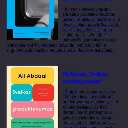
Knygoje pasakojama apie
Ukrainos geležinkelius, kurie
prasidėjus plataus masto Rusijos
invazijai tapo gyvybiškai svarbia
šalies arterija bei atsparumo
simboliu. Lietuvių kilmės
ukrainiečių žurnalistė fiksuoja
neįtikėtiną realybę, kuomet nuolatinių bombardavimų ir
sugriovimų akivaizdoje traukiniai toliau kursavo stebėtinai...
Ali Abdaal „Sveikas
produktyvumas“
Šioje knygoje autorius meta
iššūkį tradiciniam požiūriui į
produktyvumą, teigdamas, kad
sėkmės paslaptis slypi ne
disciplinoje ar perdegime, o
geroje savijautoje. Autorius
remiasi moksliniais tyrimais ir
įrodo, kad teigiamos emocijos,