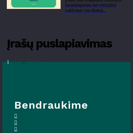
žaismingumas bei energijos
valdymas yra tikrieji...
Įrašų puslapiavimas
1
2
3
4
…
35
Kitas
Bendraukime