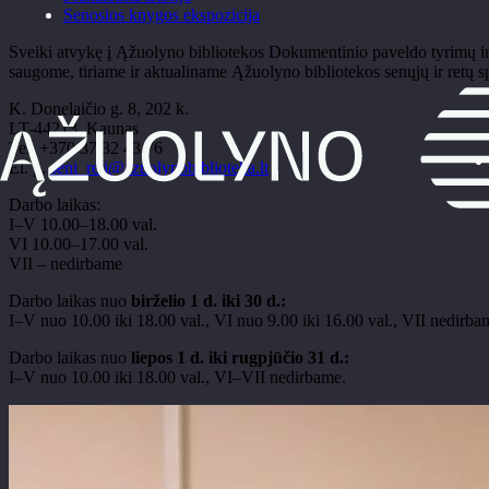
Senosios knygos ekspozicija
Sveiki atvykę į Ąžuolyno bibliotekos Dokumentinio paveldo tyrimų ir sk
saugome, tiriame ir aktualiname Ąžuolyno bibliotekos senųjų ir retų 
K. Donelaičio g. 8, 202 k.
LT-44213, Kaunas
Tel. +370 37 32 43 76
El. p.
seni_reti@azuolynobiblioteka.lt
Darbo laikas:
I–V 10.00–18.00 val.
VI 10.00–17.00 val.
VII
–
nedirbame
Darbo laikas nuo
birželio 1 d. iki 30 d.:
I–V nuo 10.00 iki 18.00 val., VI nuo 9.00 iki 16.00 val., VII nedirba
Darbo laikas nuo
liepos 1 d. iki rugpjūčio 31 d.:
I–V nuo 10.00 iki 18.00 val., VI–VII nedirbame.