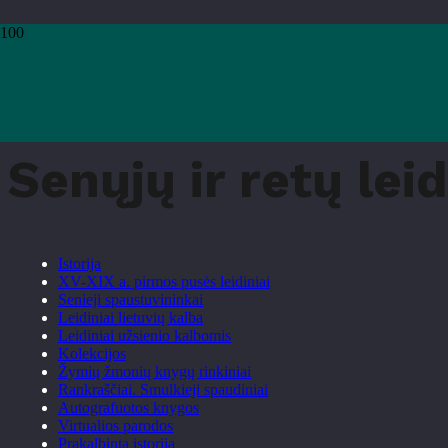
Pradžia
›
Paslaugos
›
Senųjų ir retų leidinių mėgėjams
Senųjų ir retų le
Istorija
XV-XIX a. pirmos pusės leidiniai
Senieji spaustuvininkai
Leidiniai lietuvių kalba
Leidiniai užsienio kalbomis
Kolekcijos
Žymių žmonių knygų rinkiniai
Rankraščiai. Smulkieji spaudiniai
Autografuotos knygos
Virtualios parodos
Prakalbinta istorija