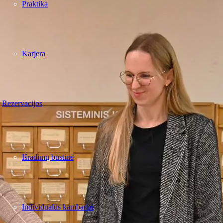
Praktika
Karjera
Rezervacijos
Išradimų būstinė
Individualūs kambariai