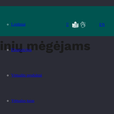
Leidiniai
EN
idinių mėgėjams
Ekspozicijos
Virtualūs produktai
Virtualus turas