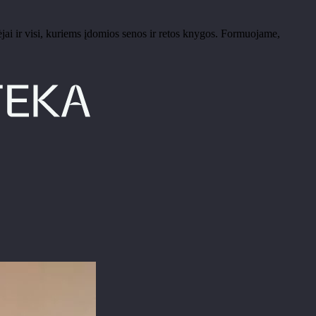
ėjai ir visi, kuriems įdomios senos ir retos knygos. Formuojame,