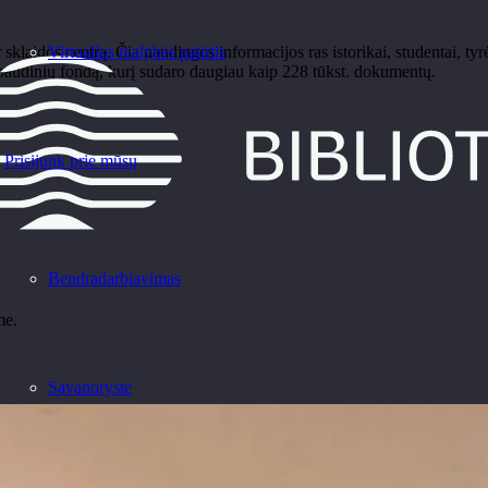
laidos centrą. Čia naudingos informacijos ras istorikai, studentai, tyr
Virtualios realybės patirtis
spaudinių fondą, kurį sudaro daugiau kaip 228 tūkst. dokumentų.
Prisijunk prie mūsų
Bendradarbiavimas
me.
Savanorystė