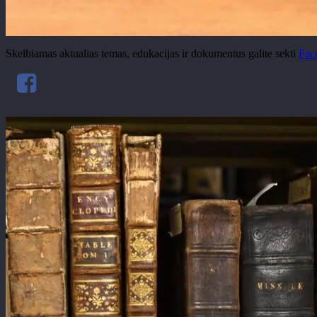
Skelbiamas aktualias temas, edukacijas ir dokumentus galite sekti
Fac