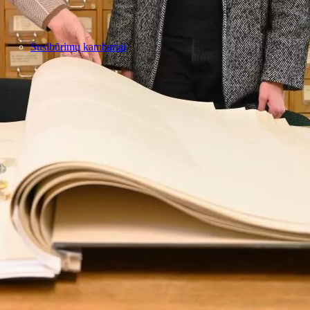
Susibūrimų kambariai