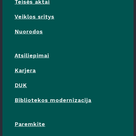
Teisės aktai
Veiklos sritys
Nuorodos
Atsiliepimai
Karjera
DUK
Bibliotekos modernizacija
Paremkite