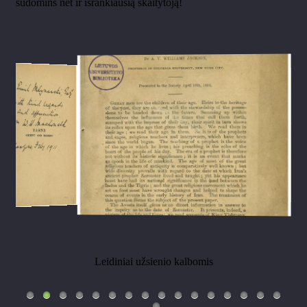
sudomins net ir išrankiausią skaitytoją!
Leidiniai užsienio kalbomis