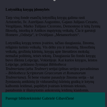
Lotyniškų knygų įdomybės
Tarp visų fonde esančių lotyniškų knygų galima rasti
Aristotelio, šv. Aurelijaus Augustino, Gajaus Julijaus Cezario,
Vergilijaus, Marko Tulijaus Cicerono, Demosteno ir kitų žymių
filosofų, istorikų ir Antikos mąstytojų veikalų. Čia ir garsioji
Homero „Odisėja“, ir Ovidijaus „Metamorfozės“.
Lotyniškų knygų temos įvairios, tačiau daugiausia, žinoma,
religinio turinio veikalų. Vis dėlto yra ir istorinių, filosofinių
veikalų, grožinių kūrinių, knygų apie literatūros mokslą;
nemažai politinių, teisės tekstų. Daugiausia šio fondo knygų
buvo išleista Leipcige, Vokietijoje. Kai kurios knygos, leistos
Leipcige, priklauso žymiajai
Bibliotheca
Teubneriana
(arba
Teubner
) serijai (pilnas serijos pavadinimas
–
Bibliotheca Scriptorum Graecorum et Romanorum
Teubneriana
). Ši bene visame pasaulyje žinoma serija – tai
žymiausių antikinių (ir viduramžių) kūrinių graikų ir lotynų
kalbomis leidimai, papildyti įvairiais kritiniais tekstais,
pastabomis ir ištaisytomis ankstesnių leidimų klaidomis.
Parengė bibliotekininkė Gabrielė Gibavičienė