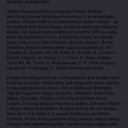
daugybės pasaulio šalių.
Artūras Konanas Doilis ir jo garsieji Šerloko Holmso
detektyvai, Hansas Kristijanas Andersenas ir jo stebuklingos
pasakos, Džeinė Ostin ir jos romantiškieji meilės romanai – tai
tik nedidelė dalis fondo knygų, šiomis dienomis jau vadinamų
klasika. Juk neįkainojama patirtis yra pavartyti 1905 m. anglų
kalba išleistą Danielio Defo „Robinzoną Kruzą“ ar keliolika
metų vėliau leistą Čarlzo Dikenso „Kalėdų giesmę“. Be šių
literatūros klasikos kūrinių fonde taip pat saugomos H. De
Balzako, Č. Bodlero, Dž. M. Bario, E. Brontės, A. Čechovo,
Dantės Aligjerio, H. Ibseno, J. V. Gėtės, V. Hugo, Edgaro
Alano Po, M. Tveno, A. Šopenhauerio, F. V. Nyčės knygos,
taip pat net 11 skirtingų O. Vaildo kūrinių anglų kalba.
Kalbant apie knygų leidybą svarbu paminėti, kad leidimo šalys
ir miestai įvairuoja. Nenuostabu, kad daugiausia fonde esančių
knygų anglų kalba yra leistos JAV ir Didžiojoje Britanijoje.
Taip pat saugomos Airijos, Kanados, Vokietijos, Prancūzijos,
Italijos, Olandijos, Rusijos ir kitų šalių leidyklose leistos
knygos. Yra netgi knygų iš Japonijos, Indijos, Taivano, Filipinų
ir Pietų Afrikos Respublikos. Knygos žavi ne tik savo turiniu,
bet ir išore. Kai kurios iš jų gausiai iliustruotos, puošniais
viršeliais. Rodos, knygų puošyba netgi pasakoja atskirą istoriją.
Senųjų ir retų spaudinių skyriuje esančios knygos anglų kalba