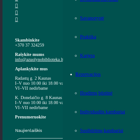
Savanorystė
Praktika
Skambinkite
+370 37 324259
Rašykite mums
Karjera
info@azuolynobiblioteka.lt
Aplankykite mus
Rezervacijos
Radastų g. 2 Kaunas
I–V nuo 10.00 iki 18.00 val.
VI–VII nedirbame
Išradimų būstinė
K. Donelaičio g. 8 Kaunas
I–V nuo 10.00 iki 18.00 val.
VI–VII nedirbame
Individualūs kambariai
Prenumeruokite
Susibūrimų kambariai
Naujienlaiškis