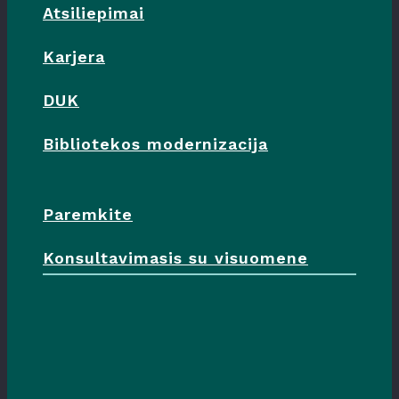
Atsiliepimai
Karjera
DUK
Bibliotekos modernizacija
Paremkite
Konsultavimasis su visuomene