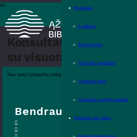
Produktai
Pradžia
›
Konsultavimasis su visuomene
Leidiniai
Konsultavimasis
Ekspozicijos
su visuomene
Virtualūs produktai
Šiuo metu vykstančių viešųjų konsultacijų nėra.
Virtualus turas
Virtualios realybės patirtis
Bendraukime
Prisijunk prie mūsų
Bendradarbiavimas