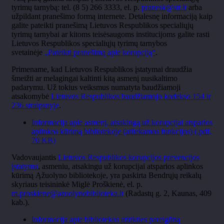
tyrimų tarnybą: tel. (8 5) 266 3333, el. p.
pranesk@stt.lt
arba
užpildant pranešimo formą internete. Detalesnę informaciją kaip
galite pateikti pranešimą Lietuvos Respublikos specialiųjų
tyrimų tarnybai ar kitoms teisėsaugoms institucijoms galite rasti
Lietuvos Respublikos specialiųjų tyrimų tarnybos
svetainėje
„Pateikti pranešimą apie korupciją“
.
Primename, kad Lietuvos Respublikos įstatymai draudžia
šmeižti ar melagingai kaltinti kitą asmenį nusikaltimo
padarymu. Už tokius veiksmus numatyta baudžiamoji
atsakomybė
Lietuvos Respublikos baudžiamojo kodekso 154 ir
236 straipsnyje
.
Informacija apie asmenį, atsakingą už korupcijai atsparios
aplinkos kūrimą bibliotekoje (atliekamos funkcijos) (.pdf,
70 KB)
Vadovaujantis
Lietuvos Respublikos korupcijos prevencijos
įstatymu
, asmeniu, atsakingu už korupcijai atsparios aplinkos
kūrimą Ąžuolyno bibliotekoje, yra paskirta Bendrųjų reikalų
skyriaus teisininkė Miglė Proškienė, el. p.
m.proskiene@azuolynobiblioteka.lt
(Radastų g. 2, Kaunas, 409
kab.).
Informacija apie bibliotekos atitikties pareigūną