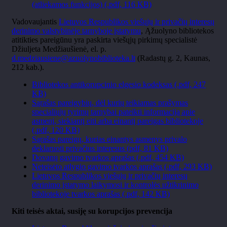
(atliekamos funkcijos) (.pdf, 116 KB)
Vadovaujantis
Lietuvos Respublikos viešųjų ir privačių interesų
derinimo valstybinėje tarnyboje įstatymu
, Ąžuolyno bibliotekos
atitikties pareigūnu yra paskirta viešųjų pirkimų specialistė
Džiuljeta Medžiaušienė, el. p.
d.medziausiene@azuolynobiblioteka.lt
(Radastų g. 2, Kaunas,
212 kab.).
Bibliotekos antikorupcinio elgesio kodeksas (.pdf, 247
KB)
Sąrašas pareigybių, dėl kurių teikiamas prašymas
specialiųjų tyrimų tarnybai pateikti informaciją apie
asmenį, siekiantį eiti arba einantį pareigas bibliotekoje
(.pdf, 120 KB)
Sąrašas pareigų, kurias einantys asmenys privalo
deklaruoti privačius interesus (pdf, 81 KB)
Dovanų gavimo tvarkos aprašas (.pdf, 454 KB)
Neteisėto atlygio gavimo tvarkos aprašas (.pdf, 293 KB)
Lietuvos Respublikos viešųjų ir privačių interesų
derinimo įstatymo laikymosi ir kontrolės užtikrinimo
bibliotekoje tvarkos aprašas (.pdf, 142 KB)
Kiti teisės aktai, susiję su korupcijos prevencija