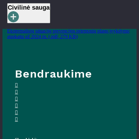
Civilinė sauga
Ekstremaliųjų situacijų prevencijos priemonių plano įvykdymo
ataskaita už 2024 m. (.pdf, 279 KB)
Bendraukime