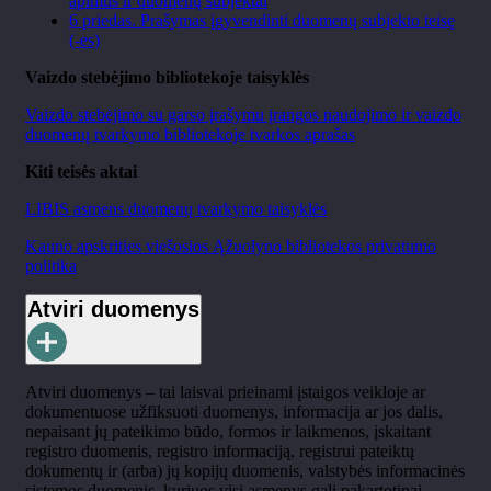
apimtis ir duomenų subjektai
6 priedas. Prašymas įgyvendinti duomenų subjekto teisę
(-es)
Vaizdo stebėjimo bibliotekoje taisyklės
Vaizdo stebėjimo su garso įrašymu įrangos naudojimo ir vaizdo
duomenų tvarkymo bibliotekoje tvarkos aprašas
Kiti teisės aktai
LIBIS asmens duomenų tvarkymo taisyklės
Kauno apskrities viešosios Ąžuolyno bibliotekos privatumo
politika
Atviri duomenys
Atviri duomenys – tai laisvai prieinami įstaigos veikloje ar
dokumentuose užfiksuoti duomenys, informacija ar jos dalis,
nepaisant jų pateikimo būdo, formos ir laikmenos, įskaitant
registro duomenis, registro informaciją, registrui pateiktų
dokumentų ir (arba) jų kopijų duomenis, valstybės informacinės
sistemos duomenis, kuriuos visi asmenys gali pakartotinai