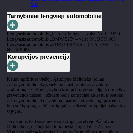
MB)
Tarnybiniai lengvieji automobiliai
Lengvasis automobilis „Citroen Jumpy“ – valst. Nr. JEP 670
Lengvasis automobilis „BMW 525“ – valst. Nr. BGK 603
Lengvasis automobilis „
FORD TRANSIT CUSTOM” – valst.
Nr. EC5086
Korupcijos prevencija
Kauno apskrities viešoji Ąžuolyno biblioteka (toliau
–
Ąžuolyno biblioteka), siekdama užtikrinti savo veiklos
skaidrumą ir viešumą, vykdo korupcijos prevenciją. Korupcijos
prevencijos tikslas – užkirsti kelią korupcijai atsirasti ir plėtotis
Ąžuolyno bibliotekos veikloje, pašalinant veiksmų, procedūrų,
kitų sričių spragas, dėl kurių gali susidaryti korupcijai palankios
sąlygos.
Jei manote, kad susidūrėte su korupcijos atveju Ąžuolyno
bibliotekoje, neabejokite ir praneškite apie tai teisėsaugai.
Visą parą galima kreiptis į Lietuvos Respublikos specialiųjų