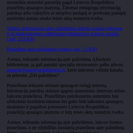
nesuteikia asmeniui garantijų pagal Lietuvos Respublikos
pranešėjų apsaugos įstatymą. Žinomai melagingą informaciją
pateikęs arba valstybės ar tarnybos paslaptį ar profesinę paslaptį
atskleidęs asmuo atsako teisės aktų nustatyta tvarka.
Vidinio informacijos apie pažeidimus teikimo kanalo įdiegimo
ir jo funkcionavimo užtikrinimo bibliotekoje tvarkos aprašas
(.pdf, 253 KB)
Pranešimo apie pažeidimus forma (.doc, 15 KB)
Asmuo, teikiantis informaciją apie pažeidimą Ąžuolyno
bibliotekoje, ją gali pateikti specialiu elektroninio pašto adresu:
pranesk@azuolynobiblioteka.lt
, kuris laikomas vidiniu kanalu,
su prierašu „Dėl pažeidimo“.
Pranešimai teikiami siekiant apsaugoti viešąjį interesą.
Informacija pateikta siekiant apginti asmeninius interesus nebus
laikoma pranešimu. Pranešimus pateikusiems asmenims bus
užtikrintas konfidencialumas bei galės būti taikomos apsaugos,
skatinimo ir pagalbos priemonės Lietuvos Respublikos
pranešėjų apsaugos įstatymo ir kitų teisės aktų nustatyta tvarka.
Asmuo, teikiantis informaciją apie pažeidimus, laisvos formos
pranešimu, o ne užpildžius nustatytą pranešimo apie pažeidimą
formą, privalo nurodyti, kad pranešimas teikiamas