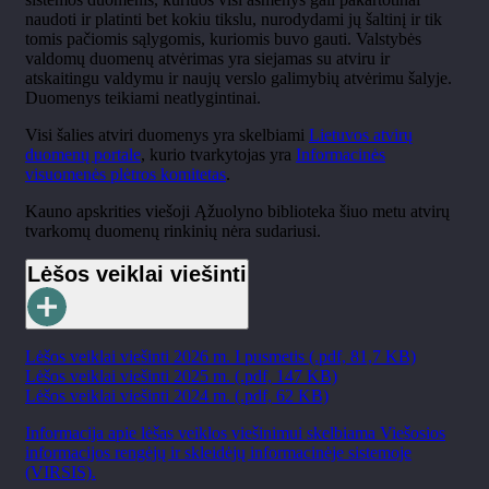
naudoti ir platinti bet kokiu tikslu, nurodydami jų šaltinį ir tik
tomis pačiomis sąlygomis, kuriomis buvo gauti. Valstybės
valdomų duomenų atvėrimas yra siejamas su atviru ir
atskaitingu valdymu ir naujų verslo galimybių atvėrimu šalyje.
Duomenys teikiami neatlygintinai.
Visi šalies atviri duomenys yra skelbiami
Lietuvos atvirų
duomenų portale
, kurio tvarkytojas yra
Informacinės
visuomenės plėtros komitetas
.
Kauno apskrities viešoji Ąžuolyno biblioteka šiuo metu atvirų
tvarkomų duomenų rinkinių nėra sudariusi.
Lėšos veiklai viešinti
Lėšos veiklai viešinti 2026 m. I pusmetis (.pdf, 81,7 KB)
Lėšos veiklai viešinti 2025 m. (.pdf, 147 KB)
Lėšos veiklai viešinti 2024 m. (.pdf, 62 KB)
Informacija apie lėšas veiklos viešinimui skelbiama Viešosios
informacijos rengėjų ir skleidėjų informacinėje sistemoje
(VIRSIS).