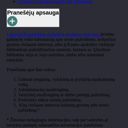
Civilinės teisės konvencija dėl korupcijos
Pranešėjų apsauga
Lietuvos Respublikos pranešėjų apsaugos įstatymas
įtvirtina
galimybę teikti informaciją apie teisės pažeidimus, keliančius
grėsmę viešajam interesui, arba jį Kauno apskrities viešojoje
bibliotekoje pažeidžiančius asmenis, kuriuos su Ąžuolyno
biblioteka sieja ar siejo tarnybos, darbo arba sutartiniai
santykiai.
Pranešama apie šias veikas:
Galimai rengiamą, vykdomą ar įvykdytą nusikalstamą
veiką.
Administracinį nusižengimą.
Tarnybinį nusižengimą ar darbo pareigų pažeidimą.
Profesinės etikos normų pažeidimą.
Kitą viešajam interesui keliamą grėsmę arba teisės
pažeidimą.*
* Žinomai melagingos informacijos, taip pat valstybės ar
tarnybos paslaptį sudarančios informacijos pateikimas