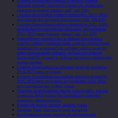
Lietuvos Respublikos viešųjų ir privačių interesų
derinimo įstatymo laikymosi ir kontrolės užtikrinimo
bibliotekoje tvarkos aprašas (.pdf, 143 KB)
Lietuvos Respublikos kultūros ministerijos 2022–2025
metų korupcijos prevencijos programa (.pdf, 180 KB)
Lietuvos Respublikos kultūros ministerijos 2022–2025
metų korupcijos prevencijos programos įgyvendinimo
2022–2023 metų veiksmų planas (.pdf, 221 KB)
Perkančiosios organizacijos ar perkančiojo subjekto
vadovų, pirkimo komisijos narių, asmenų, perkančiosios
organizacijos ar perkančiojo subjekto vadovo paskirtų
atlikti supaprastintus pirkimus, pirkimų procedūrose
dalyvaujančių ekspertų ir pirkimų iniciatorių nusišalinimo
tvarkos aprašas
Lietuvos Respublikos nacionalinės kovos su korupcija
2015-2025 metų programa
Lietuvos Respublikos nacionalinės kovos su korupcija
2015-2025 metų programos įgyvendinimo 2020-2022
metų tarpinstitucinis veiklos planas
Valstybės ar savivaldybės įstaigų veiklos sričių, kuriose
egzistuoja didelė korupcijos pasireiškimo tikimybė,
nustatymo rekomendacijos
Korupcijos rizikos analizės atlikimo tvarka
Jungtinių Tautų konvencija prieš korupcija
Baudžiamosios teisės konvencija dėl korupcijos