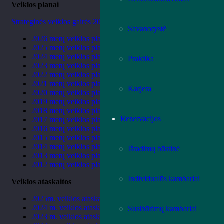
Veiklos planai
Strateginės veiklos gairės 2024 – 2028 m.
Savanorystė
2026 metų veiklos planas (.pdf, 453 KB)
2025 metų veiklos planas (.pdf, 506 KB)
2024 metų veiklos planas (.pdf, 531 KB)
Praktika
2023 metų veiklos planas (.pdf, 456 KB)
2022 metų veiklos planas (.pdf, 409 KB)
2021 metų veiklos planas (.pdf, 418 KB)
Karjera
2020 metų veiklos planas (.pdf, 1 MB)
2019 metų veiklos planas (.pdf, 897 KB)
2018 metų veiklos planas (.pdf, 3,1 MB)
Rezervacijos
2017 metų veiklos planas (.pdf, 9,03 MB)
2016 metų veiklos planas (.pdf, 1,87 MB)
2015 metų veiklos planas (.pdf, 2,43 MB)
2014 metų veiklos planas (.pdf, 356 KB)
Išradimų būstinė
2013 metų veiklos planas (.pdf, 220 KB)
2012 metų veiklos planas (.pdf, 302 KB)
Individualūs kambariai
Veiklos ataskaitos
2025m. veiklos ataskaita (.pdf, 1 MB)
2024 m. veiklos ataskaita (.pdf, 609 KB)
Susibūrimų kambariai
2023 m. veiklos ataskaita (.pdf, 254 KB)