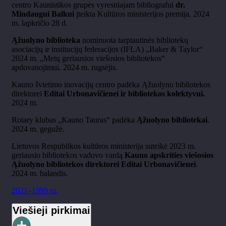
centro Kaunistikos grupės vyresniajam bibliografui
dr.
Mindaugui Balkui
įteikta Kultūros ministerijos premija. 2024
m. lapkričio 28 d.
Ąžuolyno biblioteka
nominuota tarptautinės bibliotekų
asociacijų ir institucijų federacijos (IFLA) „Baker & Taylor“
2024 m. „Metų geriausios viešosios bibliotekos“
apdovanojimui. 2024 m. rugsėjis.
Kauno švietimo inovacijų centro padėka Ąžuolyno bibliotekos
direktorei
Editai Urbonavičienei ir bibliotekos kolektyvui.
2024 m.
Rotary klubas „Kauno Tauras“ padėka
Ąžuolyno bibliotekai
.
2024 m. gegužė.
Lietuvos Respublikos kultūros ministerija suteikė 2023 m.
geriausio bibliotekos vadovo vardą
Kauno apskrities viešosios
Ąžuolyno bibliotekos direktorei Editai Urbonavičienei
.
2024 m. balandis.
2021–1999 m.
Viešieji pirkimai