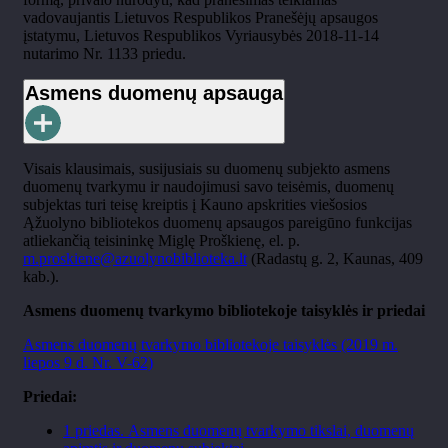
vadovaujantis Lietuvos Respublikos Pranešėjų apsaugos
įstatymu, Lietuvos Respublikos Vyriausybės 2018-11-14
nutarimo Nr. 1133 priedu.
Asmens duomenų apsauga
Visais klausimais, susijusiais su duomenų subjekto asmens
duomenų tvarkymu ir naudojimusi savo teisėmis, duomenų
subjektas turi teisę kreiptis į Kauno apskrities viešosios
Ąžuolyno bibliotekos duomenų apsaugos pareigūno funkcijas
atliekančią teisininkę Miglę Proškienę, el. p.
m.proskiene@azuolynobiblioteka.lt
(Radastų g. 2, Kaunas, 409
kab.).
Asmens duomenų tvarkymo bibliotekoje taisyklės ir priedai
Asmens duomenų tvarkymo bibliotekoje taisyklės (2019 m.
liepos 9 d. Nr. V-62)
Priedai:
1 priedas. Asmens duomenų tvarkymo tikslai, duomenų