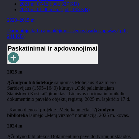
2021 m. 07-12 (.pdf, 327 KB)
2021 m. 01-06 mėn. (.pdf, 198 KB)
2020–2015 m.
Darbuotojų darbo apmokėjimo sistemos tvarkos aprašas (.pdf,
241 KB)
Paskatinimai ir apdovanojimai
2025 m.
Ąžuolyno bibliotekoje
saugomas Motiejaus Kazimiero
Sarbievijaus (1595
–1640)
k
ūrinys
„Od
ė palaimintajam
Stanislovui
Kostkai
“
įtrauktas į Lietuvos nacionalinį unikalių
dokumentinio paveldo objektų registrą
. 2025 m. lapkri
č
io 17 d.
„Kauno dienos“ projekte „Metų kauniečiai“
Ąžuolyno
biblioteka
laimėjo „Metų virsmo“ nominaciją. 2025 m. kovas.
2024 m.
Ąžuolyno bibliotekos Dokumentinio paveldo tyrimų ir sklaidos