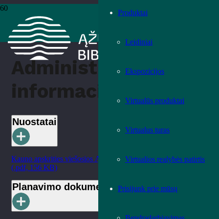
Produktai
Pradžia
›
Administracinė informacija
Leidiniai
Administracinė
Ekspozicijos
informacija
Virtualūs produktai
Nuostatai
Virtualus turas
Kauno apskrities viešosios Ąžuolyno bibliotekos nuostatai
Virtualios realybės patirtis
(.pdf, 156 KB)
Planavimo dokumentai
Prisijunk prie mūsų
Bendradarbiavimas