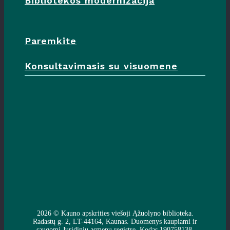
Bibliotekos modernizacija
Paremkite
Konsultavimasis su visuomene
2026 ©
Kauno apskrities viešoji Ąžuolyno biblioteka
.
Radastų g. 2, LT-44164, Kaunas. Duomenys kaupiami ir
saugomi Juridinių asmenų registre. Kodas 190758138.