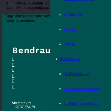
Biblioteka dalyvaudama įvairiuose projektuose ir programose
nuolat ieško naujų būdų pažvelgti į kultūrą originaliai.
Savanorystė
Šioje skiltyje kviečiame sužinoti daugiau apie bibliotekos
sukurtus produktus.
Praktika
Karjera
Bendraukime
Rezervacijos
Išradimų būstinė
Individualūs kambariai
Skambinkite
Susibūrimų kambariai
+370 37 324259