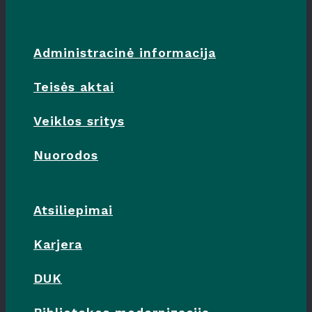
Administracinė informacija
Teisės aktai
Veiklos sritys
Nuorodos
Atsiliepimai
Karjera
DUK