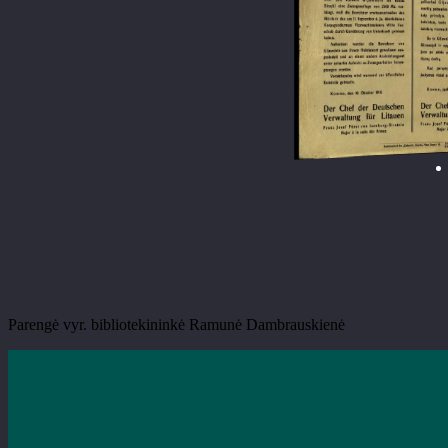
Įsakymas sulyg susinešimo laiškais vyriausio Rytų vado pašto srityj
Rozporządzenie… = Prykaz… = פערארדנונג. - Vilnius : vokiečių vyriausiojo Rytų fronto kariuomenės vado administracija, 1917, gruod. 15 (Vilnius : „Homan“). - 1 p.. - Gretut. tekstas vok., liet., lenk., baltar.,
Parengė vyr. bibliotekininkė Ramunė Dambrauskienė