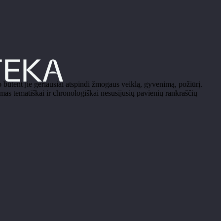
o būtent jie geriausiai atspindi žmogaus veiklą, gyvenimą, požiūrį.
mas tematiškai ir chronologiškai nesusijusių pavienių rankraščių