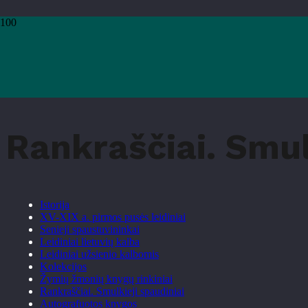
Pradžia
›
Paslaugos
›
Senųjų ir retų leidinių mėgėjams
›
Rankraščiai. Smulkieji spaudiniai
Rankraščiai. Smul
Istorija
XV-XIX a. pirmos pusės leidiniai
Senieji spaustuvininkai
Leidiniai lietuvių kalba
Leidiniai užsienio kalbomis
Kolekcijos
Žymių žmonių knygų rinkiniai
Rankraščiai. Smulkieji spaudiniai
Autografuotos knygos