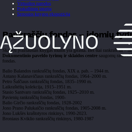
Virtualios parodos
Prakalbinta istorija
Senosios knygos ekspozicija
Rankraščių fondas – įdomių tyrin
Skaityti įvairiausias knygas mums yra įprasta. Bet štai rankraščiai – n
Dokumentinio paveldo tyrimų ir sklaidos centre
saugomų rankrašči
fondas.
Balio Balandos rankraščių fondas, XIX a. pab. – 1944 m.
Antano Kalanavičiaus rankraščių fondas, 1964–2000 m.
Petro Šalčiaus rankraščių fondas, 1835–1990 m.
Laikraštėlių kolekcija, 1915–1951 m.
Stasio Santvaro rankraščių fondas, 1925–2010 m.
Pavienių rankraščių fondas, 1900-
Balio Girčio rankraščių fondas, 1928-2002
Jono Prano Palukaičio rankraščių fondas, 1905-2008 m.
Jono Lukšės kraštotyros rinkinys, 1990-2023.
Broniaus Kviklio rankraščių rinkinys, 1980-1987