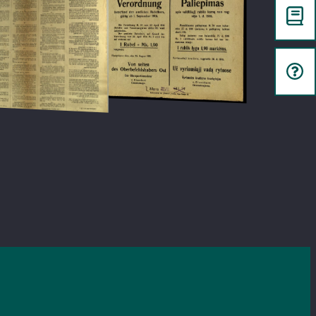
er Ost Leopold Prinz v. Bayern, Generalfeldmarschall = Verordnung… =