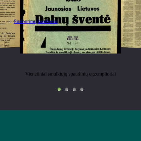
Susibūrimų kambariai
e leisti laiškams į tą kraštą ir gauti jų iš krašto / der Oberbefehlshab
jidiš.