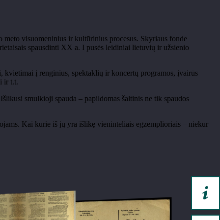
 to meto visuomeninius ir kultūrinius procesus. Skyriaus fonde
aisais spausdinti XX a. I pusės leidiniai lietuvių ir užsienio
i, kvietimai į renginius, spektaklių ir koncertų programos, įvairūs
ir t.t.
Išlikusi smulkioji spauda – papildomas šaltinis ne tik spaudos
s. Kai kurie iš jų yra išlikę vieninteliais egzemplioriais – niekur