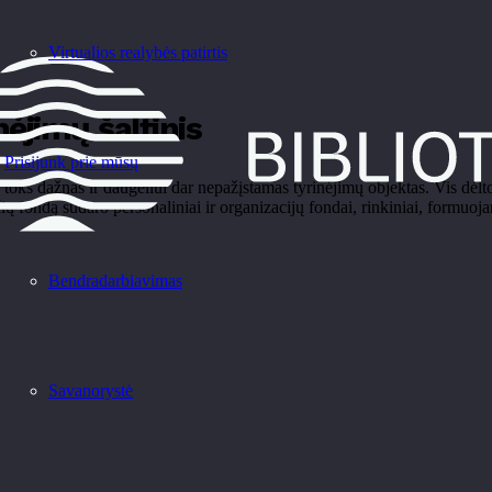
Virtualios realybės patirtis
ėjimų šaltinis
Prisijunk prie mūsų
e toks dažnas ir daugeliui dar nepažįstamas tyrinėjimų objektas. Vis dėlt
ų fondą sudaro personaliniai ir organizacijų fondai, rinkiniai, formuoja
Bendradarbiavimas
Savanorystė