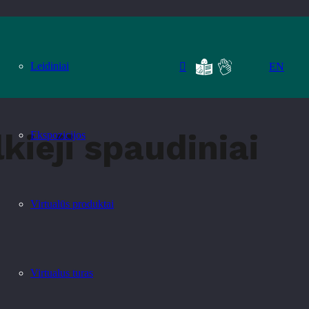
Leidiniai
EN
kieji spaudiniai
Ekspozicijos
Virtualūs produktai
Virtualus turas