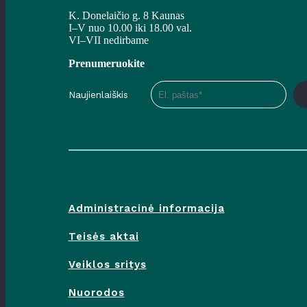
I–V nuo 10.00 iki 18.00 val.
VI–VII nedirbame
K. Donelaičio g. 8 Kaunas
I–V nuo 10.00 iki 18.00 val.
VI–VII nedirbame
Prenumeruokite
Naujienlaiškis
Administracinė informacija
Teisės aktai
Veiklos sritys