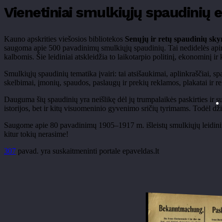
Vienetiniai smulkiųjų spaudinių 
Kauno apskrities viešosios bibliotekos
Senųjų ir retų spaudinių sky
saugoma apie 500 pavadinimų smulkiųjų spaudinių. Tai nedidelės apimtie
kalbomis. Šie leidiniai atskleidžia to laikotarpio politinį, ekonominį i
Smulkiųjų spaudinių tematika įvairi: tai atsišaukimai, aplinkraščiai, sp
skelbimai, įmonių, spaudos, paslaugų ir prekių reklamos, plakatai ir ren
Dauguma šių spaudinių yra neišlikę dėl jų trumpalaikės paskirties ir s
istorijos, bet ir kitų visuomeninio gyvenimo sričių tyrimams. Todėl 
Saugome apie 80 pavadinimų 1905–1917 m. išleistų smulkiųjų leidinių. 
kitur tokių nerasime!
307
pavad. yra suskaitmeninti portale epaveldas.lt