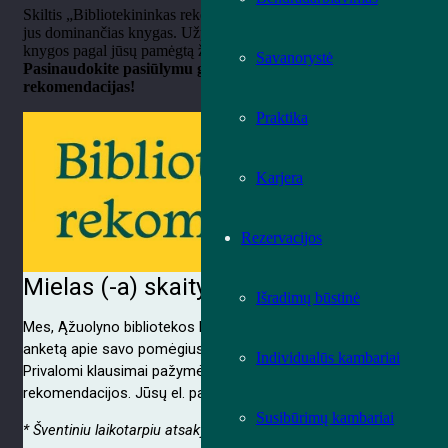
Skiltis „Bibliotekininkas rekomenduoja“ padės greičiau surasti
jus dominančias knygas. Užpildžius anketą bus pasiūlytos
knygos pagal jūsų pamėgtą žanrą, temas, laikotarpį.
Savanorystė
Pasinaudokite pasiūlymu gauti suasmenintas knygų
rekomendacijas!
Praktika
Karjera
Rezervacijos
Išradimų būstinė
Individualūs kambariai
Susibūrimų kambariai