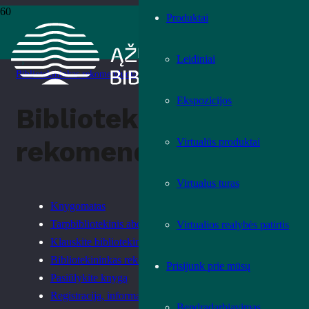
Produktai
Pradžia
›
Kaip pasiskolinti knygą
Leidiniai
›
Bibliotekininkas rekomenduoja
Ekspozicijos
Bibliotekininkas
Virtualūs produktai
rekomenduoja
Virtualus turas
Knygomatas
Tarpbibliotekinis abonementas
Virtualios realybės patirtis
Klauskite bibliotekininko
Bibliotekininkas rekomenduoja
Prisijunk prie mūsų
Pasiūlykite knygą
Registracija, informacija, taisyklės
Bendradarbiavimas