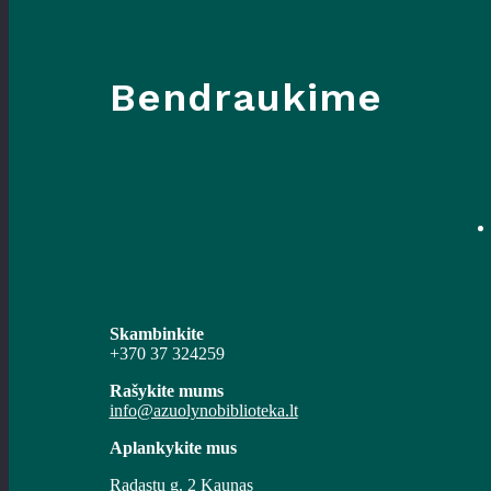
Bendraukime
Skambinkite
+370 37 324259
Rašykite mums
info@azuolynobiblioteka.lt
Aplankykite mus
Radastų g. 2 Kaunas