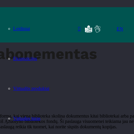
Leidiniai
EN
s abonementas
Ekspozicijos
Virtualūs produktai
rma, kai viena biblioteka skolina dokumentus kitai bibliotekai arba pa
Virtualus turas
ijas iš Ąžuolyno bibliotekos fondų. Ši paslauga visuomenei teikiama jau 
augą reikia tik tuomet, kai norite siųstis dokumentų kopijas.