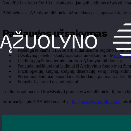
Nuo 2023 m. lapkričio 13 d. skaitytojai jau gali leidinius užsakyti ir 
Bibliotekos su Ąžuolyno biblioteka už suteiktas paslaugas atsiskaito 
Paslaugos užsakymas
Paslauga teikiama TBA sutartį sudariusioms regiono bibliote
Užsakymą pateikia skaitytojas savarankiškai portale
ibibliotek
Leidinių grąžinimo terminą nurodo Ąžuolyno biblioteka;
Panaudai neišduodami leidiniai iš Archyvinio fondo ir su žym
Enciklopedijų, žinynų, žodynų, disertacijų, senų ir retų leidini
Periodiniai leidiniai panaudai neišduodami, galima užsakyti tik
Išsiųsti užsakymai neanuliuojami.
Leidinius galima rasti ir užsisakyti portale www.ibiblioteka.lt, 
Informacija apie TBA teikiama: el. p.
tba@azuolynobiblioteka.lt
, ats
Grįžti atgal