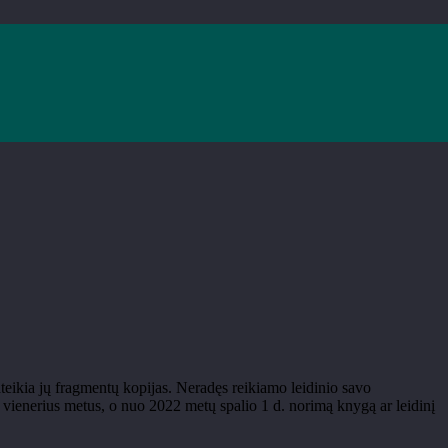
teikia jų fragmentų kopijas. Neradęs reikiamo leidinio savo
ne vienerius metus, o nuo 2022 metų spalio 1 d. norimą knygą ar leidinį