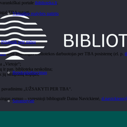
savarankiškai portale
ibiblioteka.lt
.
pagal TBA sutartį.
Virtualios realybės patirtis
Prisijunk prie mūsų
koms;
a.lt
arba atsakingas bibliotekos darbuotojas per TBA posistemę (el. p.
t
a „Vietoje“;
ų ir pan. biblioteka neskolina;
Bendradarbiavimas
 jų straipsnių kopijas;
funkcija pavadinimu „UŽSAKYTI PER TBA“.
akingas asmuo – vyresnioji bibliografė Daina Navickienė,
d.navickiene@
Savanorystė