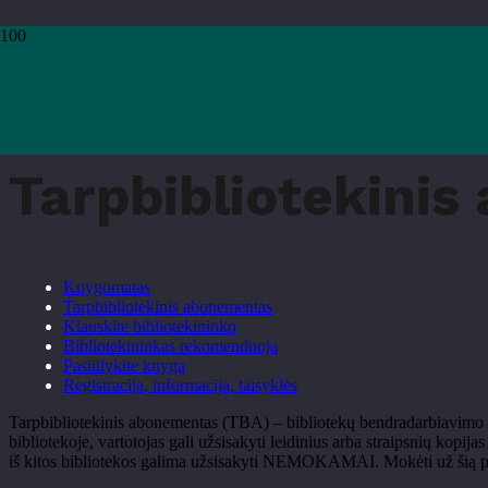
Pradžia
›
Kaip pasiskolinti knygą
›
Tarpbibliotekinis abonementas
Tarpbibliotekini
Knygomatas
Tarpbibliotekinis abonementas
Klauskite bibliotekininko
Bibliotekininkas rekomenduoja
Pasiūlykite knygą
Registracija, informacija, taisyklės
Tarpbibliotekinis abonementas (TBA) – bibliotekų bendradarbiavimo fo
bibliotekoje, vartotojas gali užsisakyti leidinius arba straipsnių kop
iš kitos bibliotekos galima užsisakyti NEMOKAMAI. Mokėti už šią pasl