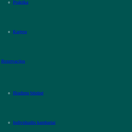
Praktika
Karjera
Rezervacijos
Išradimų būstinė
Individualūs kambariai