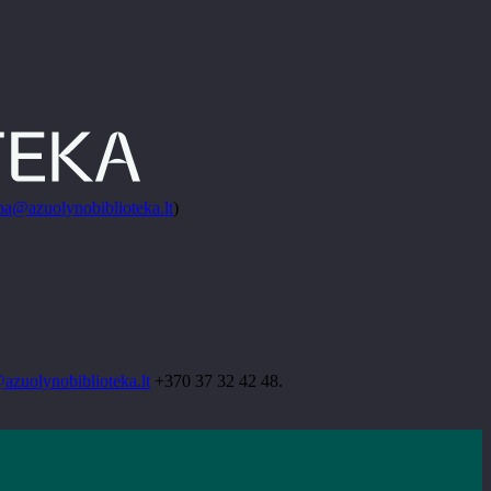
ba@azuolynobiblioteka.lt
)
azuolynobiblioteka.lt
+370 37 32 42 48.