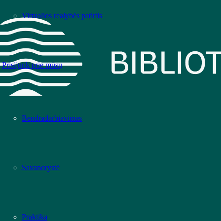
Virtualios realybės patirtis
Prisijunk prie mūsų
Bendradarbiavimas
Savanorystė
Praktika