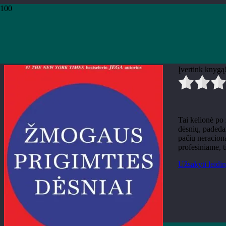
Pradžia
›
Knygos
›
Leidiniai
›
Teminė literatūra
›
Robert Greene „Žmogaus pr
Robert Greene „Žmogaus prigi
Įvertink knygą
Tai kelionė po
dėsnių, padeda
pačių neraciona
profesiniame, 
Užsakyti leidin