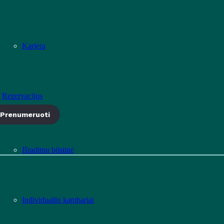
Karjera
Rezervacijos
Prenumeruoti
Išradimų būstinė
Individualūs kambariai