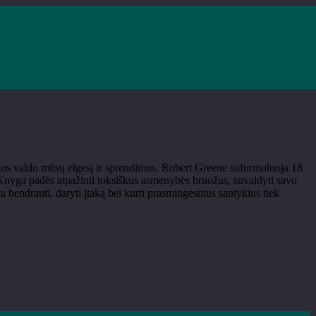
rios valdo mūsų elgesį ir sprendimus. Robert Greene suformuluoja 18
 Knyga padės atpažinti toksiškus asmenybės bruožus, suvaldyti savo
au bendrauti, daryti įtaką bei kurti prasmingesnius santykius tiek