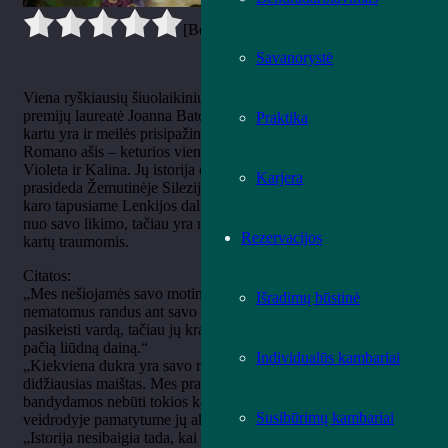
[Bendrai:
0
Vidurkis:
0
]
Savanorystė
Viena ryškiausių šiuolaikinių Lenkijos rašytojų, prestižinių
premijų laureatė Joanna Bator sukūrė šeimos epopėją, kuri
Praktika
kartu yra ir meilės prisipažinimas, ir laisvės šauksmas.
Romano ašis – keturios vienos šeimos moterys: Berta, Barbara,
Violeta ir Kalina. Jų istorija driekiasi per visą XX amžių ir
Karjera
prasideda Žemutinėje Silezijoje, buvusiame vokiečių mieste, po
karo tapusiame Lenkijos dalimi. Kiekviena iš šių moterų bėga
nuo savo likimo, tačiau yra nenumaldomai surištos su praėjusių
Rezervacijos
kartų traumomis.
Citatos:
„Mes nešiojamės savo motinų ir prosenelių gyvenimus kaip
Išradimų būstinė
nematomus randus ant savo kūno. Gali pabėgti į kitą miestą,
pasikeisti vardą, tačiau jų kraujas tavo gyslose visada dainuos tą
pačią liūdną dainą.“
Individualūs kambariai
„Kiekviena dukra yra savo motinos tęsinys ir kartu jos
didžiausias maištas. Mes praleidžiame pusę gyvenimo
bandydamos nebūti tokios kaip jos, kad galiausiai vieną rytą
Susibūrimų kambariai
veidrodyje pamatytume jų akis.“
„Istorija nesibaigia tada, kai numeta paskutinį žemės saują ant