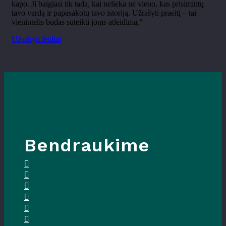
kapo. Ji baigiasi tik tada, kai nelieka nė vieno, kas prisimintų
tavo vardą ir papasakotų tavo istoriją. Užrašyti praeitį – tai
vienintelis būdas suteikti joms atleidimą.“
Užsakyti leidinį
Bendraukime