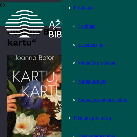
Produktai
Pradžia
›
Knygos
›
Leidiniai
›
Grožinė literatūra
›
Joanna Bator
„Kartu, kartu“
Leidiniai
Joanna Bator „Kartu,
kartu“
Ekspozicijos
Įvertink knygą!
Virtualūs produktai
Virtualus turas
Virtualios realybės patirtis
Prisijunk prie mūsų
Bendradarbiavimas