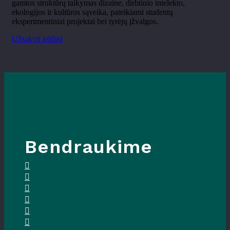
gamtos struktūrų taikymas dizaine, dirbtinio intelekto,
ekologijos ir kultūros sąveika, pateikiami studentų
eksperimentiniai projektai bei tyrėjų įžvalgos.
Užsakyti leidinį
Bendraukime