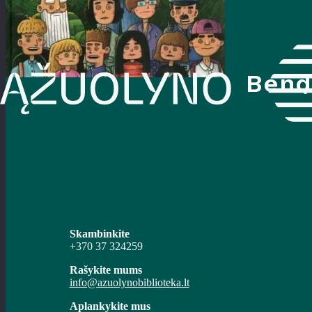
Bend
Skambinkite
+370 37 324259
Rašykite mums
info@azuolynobiblioteka.lt
Aplankykite mus