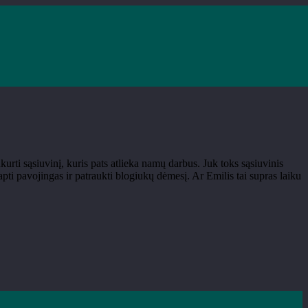
as raktų pakabutis“
urti sąsiuvinį, kuris pats atlieka namų darbus. Juk toks sąsiuvinis
pti pavojingas ir patraukti blogiukų dėmesį. Ar Emilis tai supras laiku