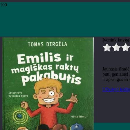
Pradžia
›
Knygos
›
Leidiniai
›
Vaikų literatūra
›
Tomas Dirgėla, iliustravo Vy
Tomas Dirgėla, iliustravo Vyt
Įvertink knygą
Jaunasis išradė
būtų genialus! 
ir apsaugos iš
Užsakyti leidin