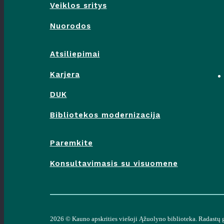
Veiklos sritys
Nuorodos
Atsiliepimai
Karjera
DUK
Bibliotekos modernizacija
Paremkite
Konsultavimasis su visuomene
2026 ©
Kauno apskrities viešoji Ąžuolyno biblioteka
. Radastų 