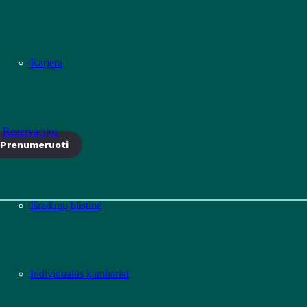
Karjera
Rezervacijos
Prenumeruoti
Išradimų būstinė
Individualūs kambariai