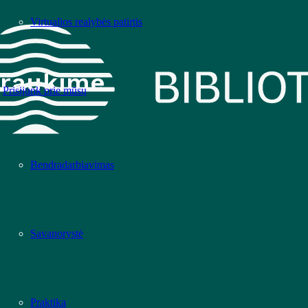
Virtualios realybės patirtis
raukime
Prisijunk prie mūsų
Bendradarbiavimas
Savanorystė
Praktika