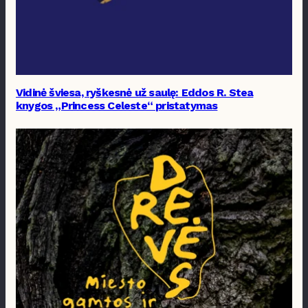
Vidinė šviesa, ryškesnė už saulę: Eddos R. Stea
knygos „Princess Celeste“ pristatymas