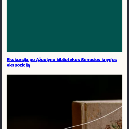
Ekskursija po Ąžuolyno bibliotekos Senosios knygos
ekspoziciją