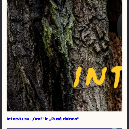
Interviu su „Orai“ ir „Pusė dainos“