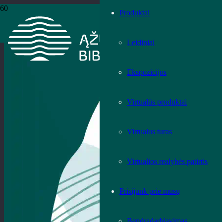
Produktai
Leidiniai
Ekspozicijos
Virtualūs produktai
Virtualus turas
Virtualios realybės patirtis
Prisijunk prie mūsų
Bendradarbiavimas