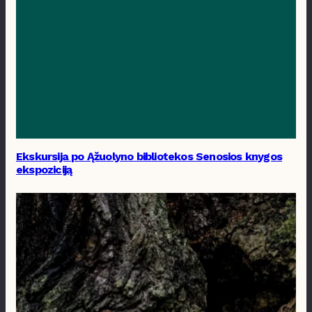
Ekskursija po Ąžuolyno bibliotekos Senosios knygos
ekspoziciją