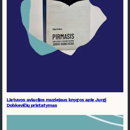
Lietuvos aviacijos muziejaus knygos apie Jurgį
Dobkevičių pristatymas