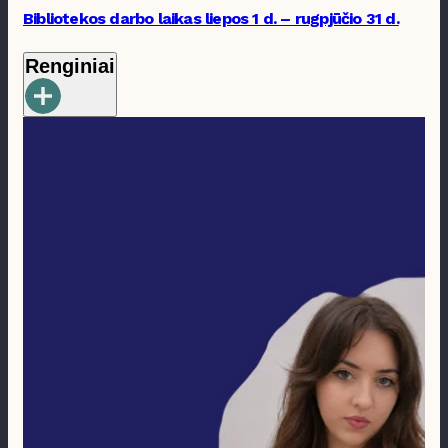
Bibliotekos darbo laikas liepos 1 d. – rugpjūčio 31 d.
Renginiai