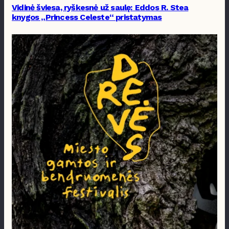
Vidinė šviesa, ryškesnė už saulę: Eddos R. Stea
knygos „Princess Celeste“ pristatymas