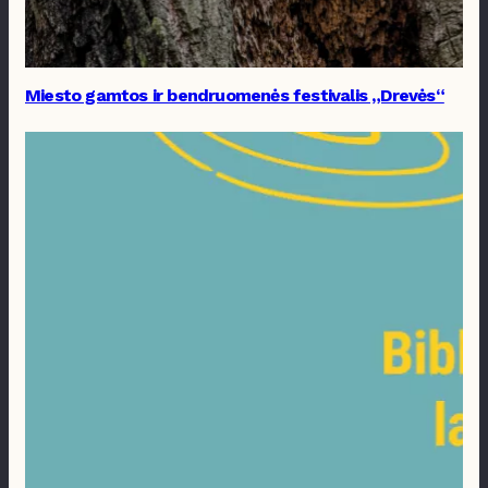
Miesto gamtos ir bendruomenės festivalis „Drevės“