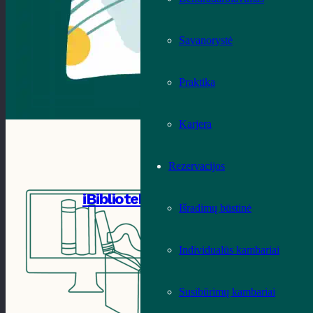
Savanorystė
Praktika
Karjera
Rezervacijos
iBiblioteka
Išradimų būstinė
Individualūs kambariai
Susibūrimų kambariai