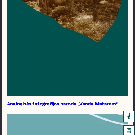
Analoginės fotografijos paroda „Vande Mataram“