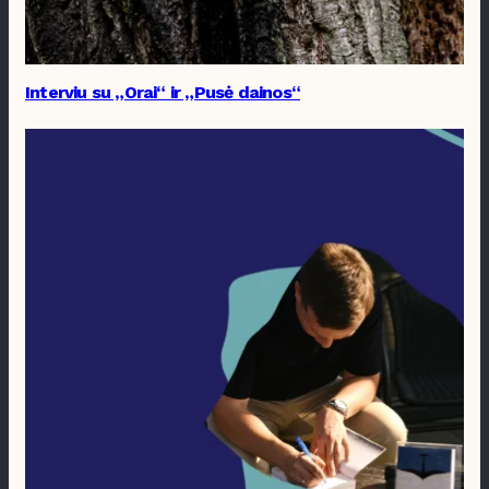
Interviu su „Orai“ ir „Pusė dainos“