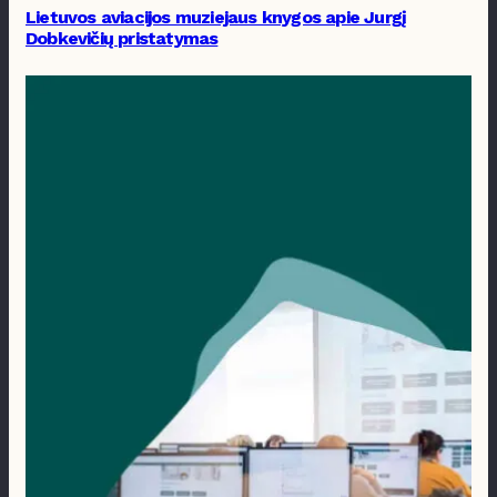
Lietuvos aviacijos muziejaus knygos apie Jurgį
Dobkevičių pristatymas