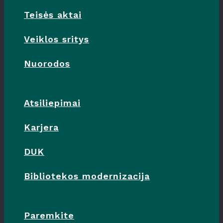
Teisės aktai
Veiklos sritys
Nuorodos
Atsiliepimai
Karjera
DUK
Bibliotekos modernizacija
Paremkite