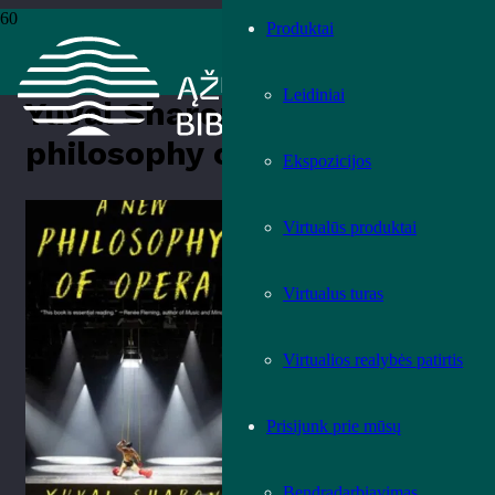
Produktai
Pradžia
›
Knygos
›
Leidiniai
›
Muzikos leidiniai
›
Yuval Sharon „A
new philosophy of opera“
Leidiniai
Yuval Sharon „A new
philosophy of opera“
Ekspozicijos
Įvertink knygą!
Virtualūs produktai
Virtualus turas
Virtualios realybės patirtis
Prisijunk prie mūsų
Bendradarbiavimas