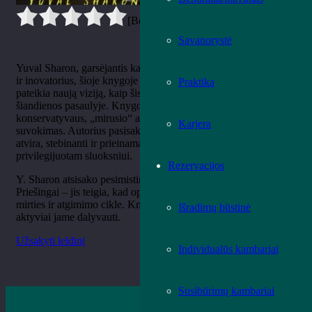
[Bendrai:
0
Vidurkis:
0
]
Savanorystė
Yuval Sharon, garsėjantis kaip operos „disruptorius“ (ardytojas)
ir inovatorius, šioje knygoje peržengia įprastą operos kritiką ir
Praktika
pateikia naują viziją, kaip šis menas gali išlikti aktualus
šiandienos pasaulyje. Knygoje aštriai kritikuojama operos, kaip
konservatyvaus, „mirusio“ ar pernelyg elitinio meno formos,
Karjera
suvokimas. Autorius pasisako už „anti-elitinę operą“, kuri yra
atvira, stebinanti ir prieinama platesnei auditorijai, o ne tik
privilegijuotam sluoksniui.
Rezervacijos
Y. Sharon atsisako pesimistinės minties, kad opera miršta.
Priešingai – jis teigia, kad opera visada egzistavo nuolatiniame
mirties ir atgimimo cikle. Knygoje jis kviečia šį ciklą priimti ir
Išradimų būstinė
aktyviai jame dalyvauti.
Užsakyti leldinį
Individualūs kambariai
Susibūrimų kambariai