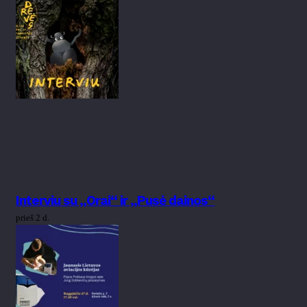
Interviu su „Orai“ ir „Pusė dainos“
prieš 2 d.