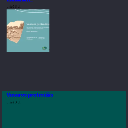
prieš 3 d.
Vasaros protmūšis
prieš 3 d.