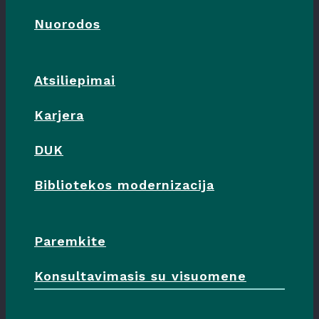
Nuorodos
Atsiliepimai
Karjera
DUK
Bibliotekos modernizacija
Paremkite
Konsultavimasis su visuomene