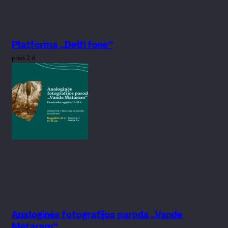
Platforma „Delfi fone“
prieš 2 d.
Analoginės fotografijos paroda „Vande
Mataram“