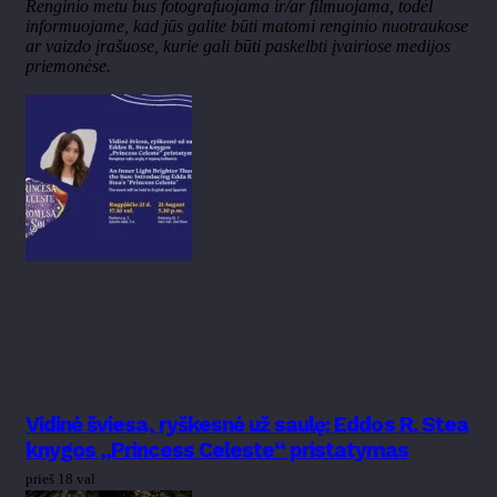
Renginio metu bus fotografuojama ir/ar filmuojama, todėl
informuojame, kad jūs galite būti matomi renginio nuotraukose
ar vaizdo įrašuose, kurie gali būti paskelbti įvairiose medijos
priemonėse.
Vidinė šviesa, ryškesnė už saulę: Eddos R. Stea
knygos „Princess Celeste“ pristatymas
prieš 18 val