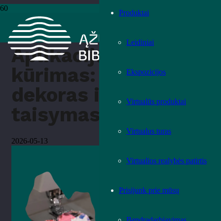
Produktai
Pradžia
›
Mokymai ir edukacijos
›
Aplikacijų kūrimas: drabužių
dekoras ir taisymas
Leidiniai
Aplikacijų
kūrimas: drabužių
Ekspozicijos
dekoras ir
Virtualūs produktai
taisymas
Virtualus turas
2026-05-13
Virtualios realybės patirtis
Prisijunk prie mūsų
Bendradarbiavimas