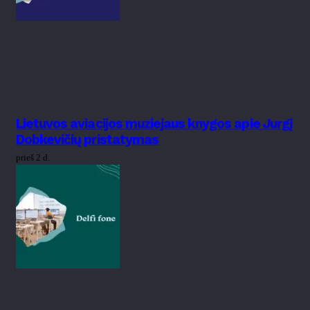
Lietuvos aviacijos muziejaus knygos apie Jurgį
Dobkevičių pristatymas
prieš 2 d.