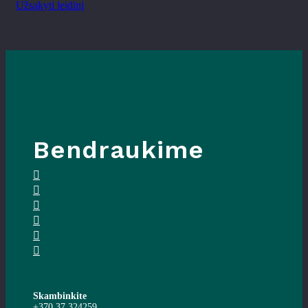
Užsakyti leidinį
Bendraukime
Skambinkite
+370 37 324259