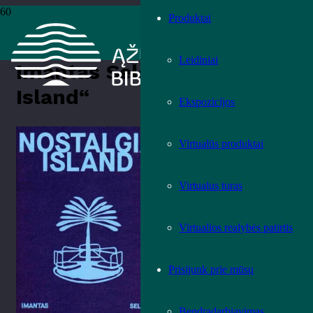
Produktai
Pradžia
›
Knygos
›
Leidiniai
›
Meno leidiniai
›
Imantas Selenis
„Nostalgia Island“
Leidiniai
Imantas Selenis „Nostalgia
Island“
Ekspozicijos
Įvertink knygą!
Virtualūs produktai
Virtualus turas
Virtualios realybės patirtis
Prisijunk prie mūsų
Bendradarbiavimas