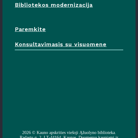
Bibliotekos modernizacija
Paremkite
Konsultavimasis su visuomene
2026 ©
Kauno apskrities viešoji Ąžuolyno biblioteka
.
Radastų g. 2, LT-44164, Kaunas. Duomenys kaupiami ir