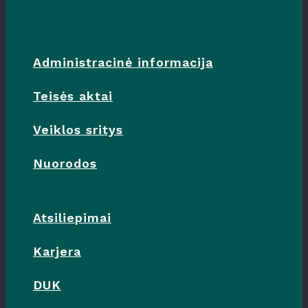
Administracinė informacija
Teisės aktai
Veiklos sritys
Nuorodos
Atsiliepimai
Karjera
DUK