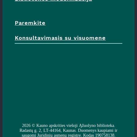
Paremkite
Konsultavimasis su visuomene
2026 ©
Kauno apskrities viešoji Ąžuolyno biblioteka
.
Radastų g. 2, LT-44164, Kaunas. Duomenys kaupiami ir
saugomi Juridinių asmenų registre. Kodas 190758138.