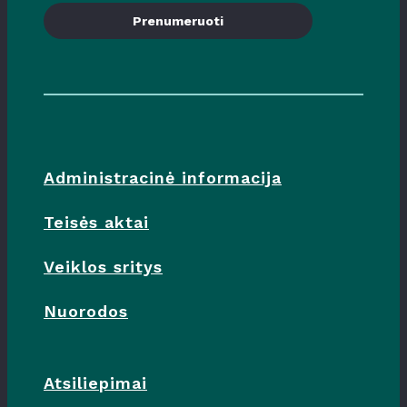
Prenumeruoti
Administracinė informacija
Teisės aktai
Veiklos sritys
Nuorodos
Atsiliepimai