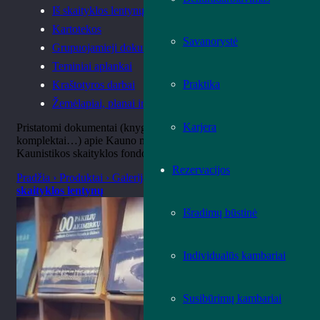
Iš skaityklos lentynų
Kartotekos
Savanorystė
Grupuojamieji dokumentai
Teminiai aplankai
Praktika
Kraštotyros darbai
Žemėlapiai, planai ir atlasai
Karjera
Pristatomi dokumentai (knygos, žurnalai, atvirukų
komplektai…) apie Kauno miestą ir Kauno regioną iš
Kaunistikos skaityklos fondo:
Rezervacijos
Pradžia
›
Produktai
›
Galerija › Leidiniai ›
Iš Kaunistikos
skaityklos lentynų
Išradimų būstinė
Individualūs kambariai
Susibūrimų kambariai