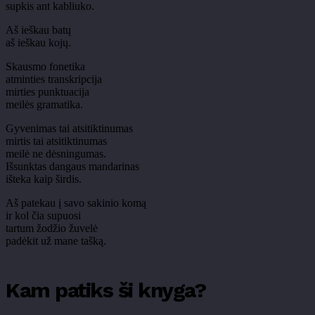
supkis ant kabliuko.
Aš ieškau batų
aš ieškau kojų.
Skausmo fonetika
atminties transkripcija
mirties punktuacija
meilės gramatika.
Gyvenimas tai atsitiktinumas
mirtis tai atsitiktinumas
meilė ne dėsningumas.
Išsunktas dangaus mandarinas
išteka kaip širdis.
Aš patekau į savo sakinio komą
ir kol čia supuosi
tartum žodžio žuvelė
padėkit už mane tašką.
Kam patiks ši knyga?