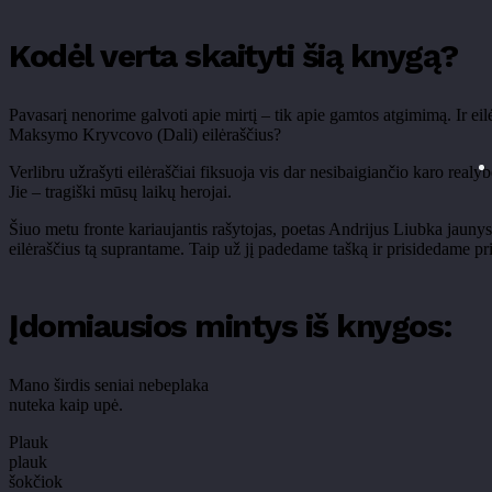
Kodėl verta skaityti šią knygą?
Pavasarį nenorime galvoti apie mirtį – tik apie gamtos atgimimą. Ir ei
Maksymo Kryvcovo (Dali) eilėraščius?
Verlibru užrašyti eilėraščiai fiksuoja vis dar nesibaigiančio karo realy
Jie – tragiški mūsų laikų herojai.
Šiuo metu fronte kariaujantis rašytojas, poetas Andrijus Liubka jaunys
eilėraščius tą suprantame. Taip už jį padedame tašką ir prisidedame pr
Įdomiausios mintys iš knygos:
Mano širdis seniai nebeplaka
nuteka kaip upė.
Plauk
plauk
šokčiok