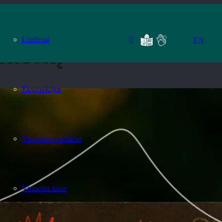
Leidiniai
EN
tašką
Ekspozicijos
Virtualūs produktai
Virtualus turas