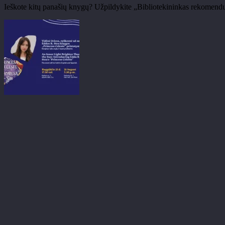
Ieškote kitų panašių knygų? Užpildykite „Bibliotekininkas rekomend