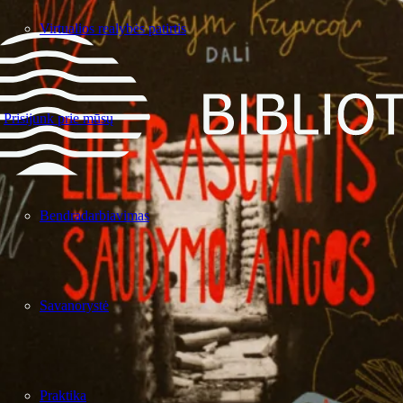
Virtualios realybės patirtis
Prisijunk prie mūsų
Bendradarbiavimas
Savanorystė
Praktika