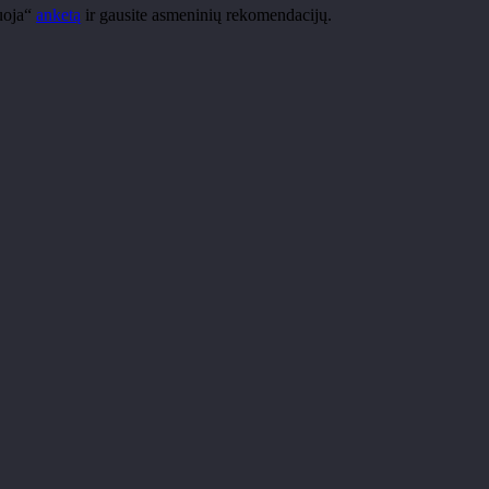
uoja“
anketą
ir gausite asmeninių rekomendacijų.