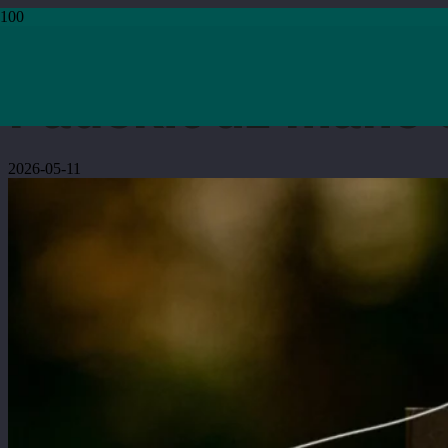
Pradžia
›
Literatūra
›
Padėkit už mane tašką
Padėkit už mane 
2026-05-11