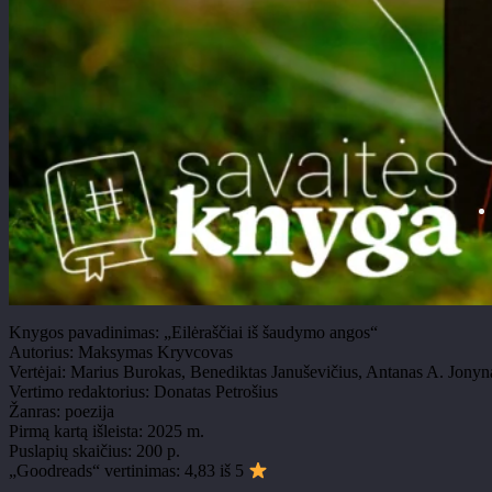
Knygos pavadinimas: „Eilėraščiai iš šaudymo angos“
Autorius: Maksymas Kryvcovas
Vertėjai: Marius Burokas, Benediktas Januševičius, Antanas A. Jony
Vertimo redaktorius: Donatas Petrošius
Žanras: poezija
Pirmą kartą išleista: 2025 m.
Puslapių skaičius: 200 p.
„Goodreads“ vertinimas: 4,83 iš 5