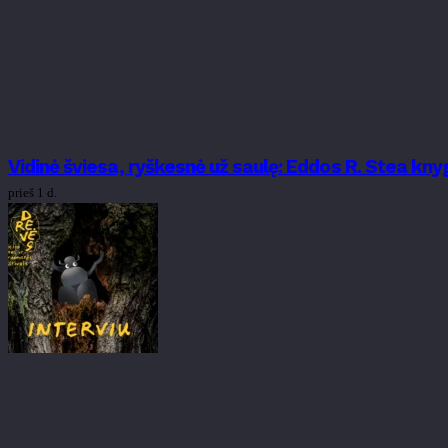
Vidinė šviesa, ryškesnė už saulę: Eddos R. Stea k
prieš 1 d.