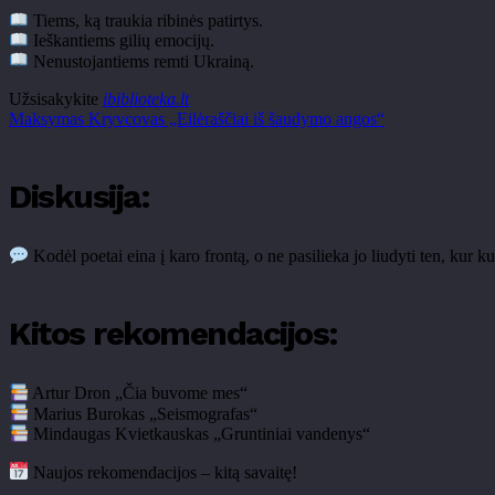
Tiems, ką traukia ribinės patirtys.
Ieškantiems gilių emocijų.
Nenustojantiems remti Ukrainą.
Užsisakykite
ibiblioteka.lt
Maksymas Kryvcovas „Eilėraščiai iš šaudymo angos“
Diskusija:
Kodėl poetai eina į karo frontą, o ne pasilieka jo liudyti ten, kur 
Kitos rekomendacijos:
Artur Dron „Čia buvome mes“
Marius Burokas „Seismografas“
Mindaugas Kvietkauskas „Gruntiniai vandenys“
Naujos rekomendacijos – kitą savaitę!