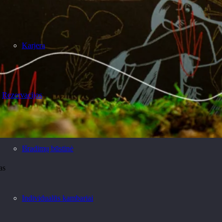
Karjera
Rezervacijos
Išradimų būstinė
nas
Individualūs kambariai