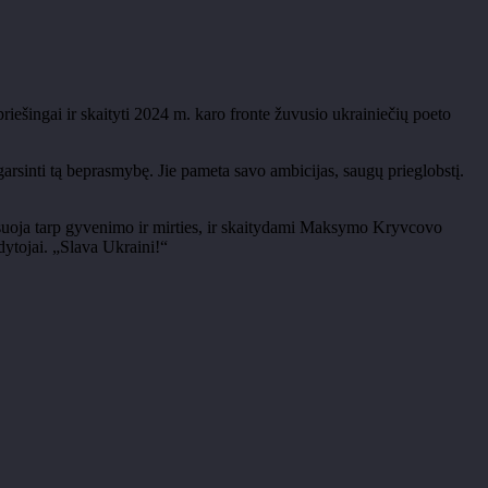
riešingai ir skaityti 2024 m. karo fronte žuvusio ukrainiečių poeto
 įgarsinti tą beprasmybę. Jie pameta savo ambicijas, saugų prieglobstį.
alansuoja tarp gyvenimo ir mirties, ir skaitydami Maksymo Kryvcovo
udytojai. „Slava Ukraini!“