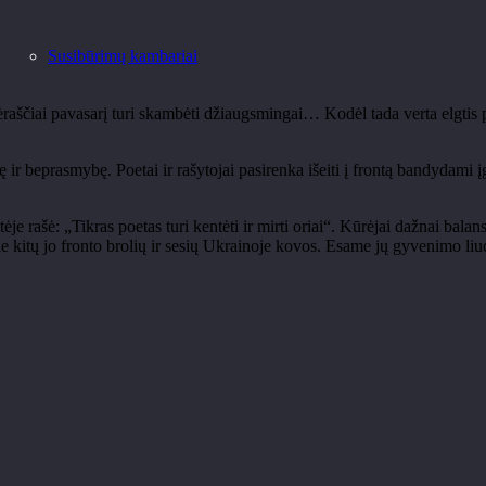
Susibūrimų kambariai
lėraščiai pavasarį turi skambėti džiaugsmingai… Kodėl tada verta elgtis p
bę ir beprasmybę. Poetai ir rašytojai pasirenka išeiti į frontą bandydami
tėje rašė: „Tikras poetas turi kentėti ir mirti oriai“. Kūrėjai dažnai b
ie kitų jo fronto brolių ir sesių Ukrainoje kovos. Esame jų gyvenimo li