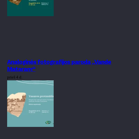
Analoginės fotografijos paroda „Vande
Mataram“
prieš 4 d.