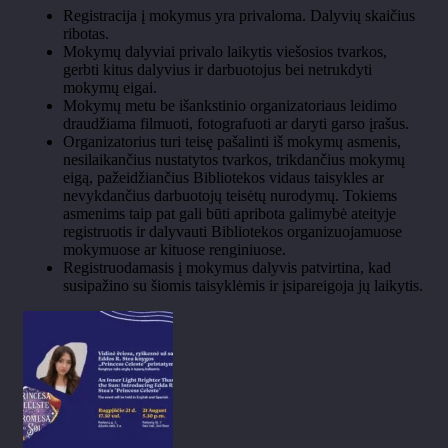
Registracija į mokymus yra privaloma. Dalyvių skaičius
ribotas.
Mokymų dalyviai privalo laikytis viešosios tvarkos,
gerbti kitus dalyvius ir darbuotojus bei netrukdyti
mokymų eigai.
Mokymų metu be išankstinio organizatoriaus leidimo
draudžiama
filmuoti, fotografuoti ar daryti garso įrašus.
Organizatorius turi teisę pašalinti iš mokymų asmenis,
nesilaikančius nustatytos tvarkos, trikdančius mokymų
eigą, pažeidžiančius Bibliotekos vidaus taisykles ar
nevykdančius darbuotojų teisėtų nurodymų. Tokiems
asmenims taip pat gali būti apribota galimybė ateityje
registruotis ir dalyvauti Bibliotekos organizuojamuose
mokymuose ar kituose renginiuose.
Registruodamasis į mokymus dalyvis patvirtina, kad
susipažino su šiomis taisyklėmis ir įsipareigoja jų laikytis.