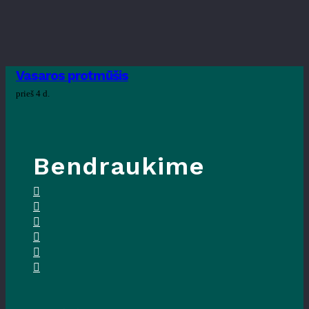
Vasaros protmūšis
prieš 4 d.
Bendraukime