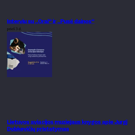
Interviu su „Orai“ ir „Pusė dainos“
prieš 3 d.
Lietuvos aviacijos muziejaus knygos apie Jurgį
Dobkevičių pristatymas