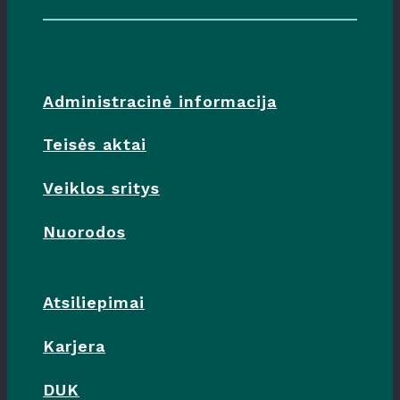
Administracinė informacija
Teisės aktai
Veiklos sritys
Nuorodos
Atsiliepimai
Karjera
DUK