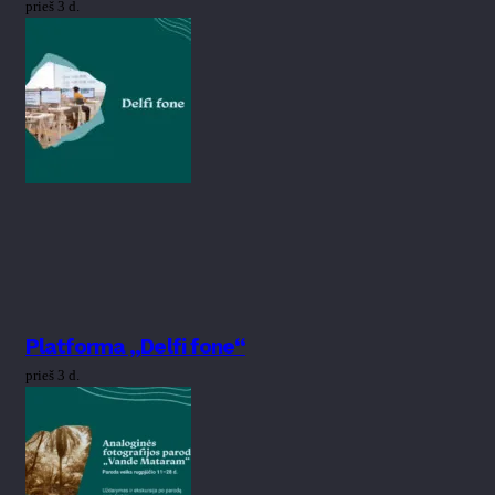
prieš 3 d.
Platforma „Delfi fone“
prieš 3 d.