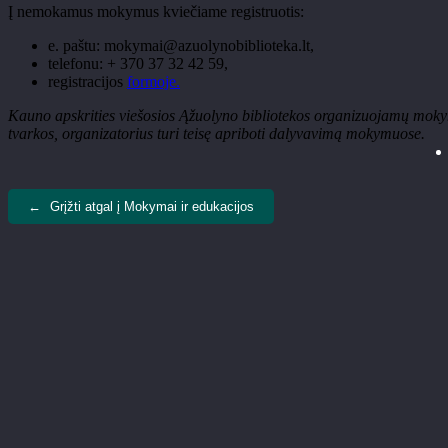
Į nemokamus mokymus kviečiame registruotis:
e. paštu: mokymai@azuolynobiblioteka.lt,
telefonu: + 370 37 32 42 59,
registracijos
formoje.
Kauno apskrities viešosios Ąžuolyno bibliotekos organizuojamų mokymų
tvarkos, organizatorius turi teisę apriboti dalyvavimą mokymuose.
←
Grįžti atgal į Mokymai ir edukacijos