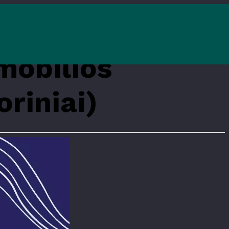
mobilios
oriniai)