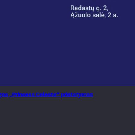
nygos „Princess Celeste“ pristatymas