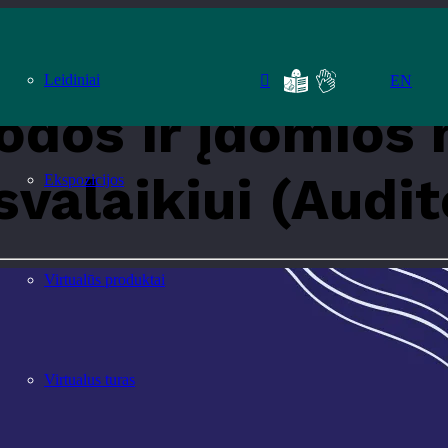
mobilios programėlės laisvalaikiui (Auditoriniai)
Leidiniai
EN
dos ir įdomios 
valaikiui (Audit
Ekspozicijos
Virtualūs produktai
Virtualus turas