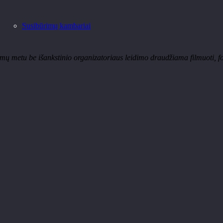
Susibūrimų kambariai
 metu be išankstinio organizatoriaus leidimo draudžiama filmuoti, fot