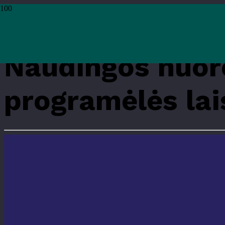
Pradžia
›
Renginiai
›
Mokymai ir edukacijos
›
Naudingos nuorodos ir įdomios 
Naudingos nuoro
programėlės lais