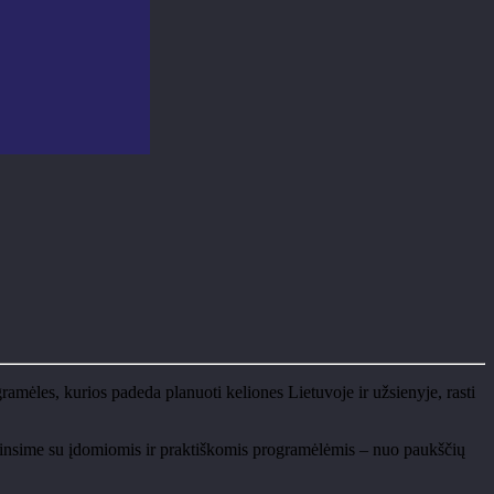
amėles, kurios padeda planuoti keliones Lietuvoje ir užsienyje, rasti
sipažinsime su įdomiomis ir praktiškomis programėlėmis – nuo paukščių