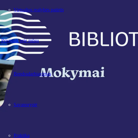
Virtualios realybės patirtis
Prisijunk prie mūsų
Bendradarbiavimas
Savanorystė
Praktika