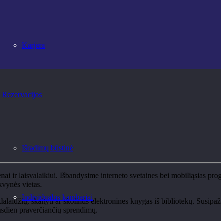
Karjera
Rezervacijos
Išradimų būstinė
ir laisvalaikiui. Išbandysime interneto svetaines bei mobiliąsias progr
kvynės vietas.
Individualūs kambariai
tinklalaidžių, skaityti ar skolintis elektronines knygas iš bibliotekų. Su
kasdien praverčiančių sprendimų.