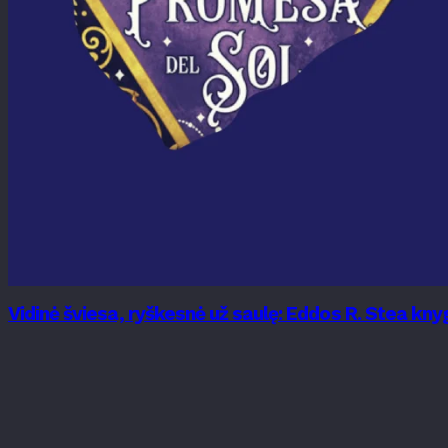
Vidinė šviesa, ryškesnė už saulę: Eddos R. Stea k