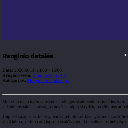
Renginio detalės
Data:
2026-06-10 14:00
–
16:00
Renginio vieta:
Žinių buveinė, 4 a.
Kategorijos:
Mokymai ir edukacijos
Mokymų metu kartu atrasime naudingus skaitmeninius įrankius kasdienai 
pažintinius takus, apžvalgos bokštus, pigių skrydžių pasiūlymus ar na
Taip pat sužinosite, kur legaliai žiūrėti filmus, klausytis muzikos ir 
atpažinimo, vertimo ar žingsnių skaičiavimo iki meditacijos bei kitų 