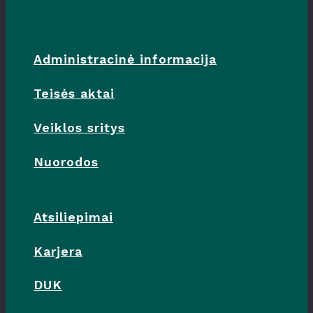
Administracinė informacija
Teisės aktai
Veiklos sritys
Nuorodos
Atsiliepimai
Karjera
DUK