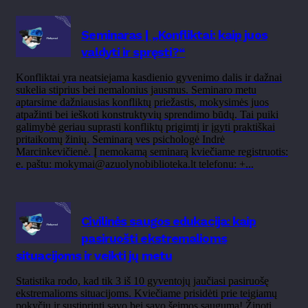
Seminaras | „Konfliktai: kaip juos
valdyti ir spręsti?“
Konfliktai yra neatsiejama kasdienio gyvenimo dalis ir dažnai
sukelia stiprius bei nemalonius jausmus. Seminaro metu
aptarsime dažniausias konfliktų priežastis, mokysimės juos
atpažinti bei ieškoti konstruktyvių sprendimo būdų. Tai puiki
galimybė geriau suprasti konfliktų prigimtį ir įgyti praktiškai
pritaikomų žinių. Seminarą ves psichologė Indrė
Marcinkevičienė. Į nemokamą seminarą kviečiame registruotis:
e. paštu: mokymai@azuolynobiblioteka.lt telefonu: +...
Civilinės saugos edukacija: kaip
pasiruošti ekstremalioms
situacijoms ir veikti jų metu
Statistika rodo, kad tik 3 iš 10 gyventojų jaučiasi pasiruošę
ekstremalioms situacijoms. Kviečiame prisidėti prie teigiamų
pokyčių ir sustiprinti savo bei savo šeimos saugumą! Žinoti,