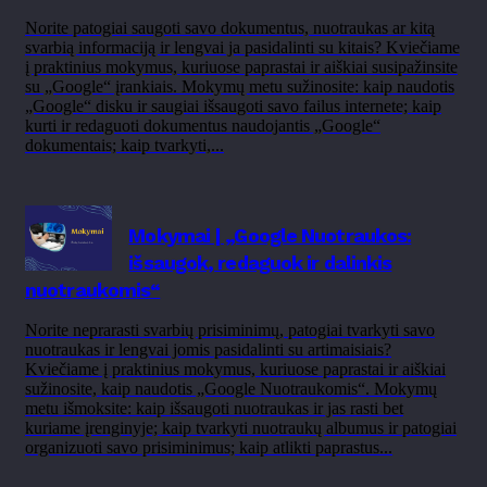
Norite patogiai saugoti savo dokumentus, nuotraukas ar kitą
svarbią informaciją ir lengvai ja pasidalinti su kitais? Kviečiame
į praktinius mokymus, kuriuose paprastai ir aiškiai susipažinsite
su „Google“ įrankiais. Mokymų metu sužinosite: kaip naudotis
„Google“ disku ir saugiai išsaugoti savo failus internete; kaip
kurti ir redaguoti dokumentus naudojantis „Google“
dokumentais; kaip tvarkyti,...
Mokymai | „Google Nuotraukos:
išsaugok, redaguok ir dalinkis
nuotraukomis“
Norite neprarasti svarbių prisiminimų, patogiai tvarkyti savo
nuotraukas ir lengvai jomis pasidalinti su artimaisiais?
Kviečiame į praktinius mokymus, kuriuose paprastai ir aiškiai
sužinosite, kaip naudotis „Google Nuotraukomis“. Mokymų
metu išmoksite: kaip išsaugoti nuotraukas ir jas rasti bet
kuriame įrenginyje; kaip tvarkyti nuotraukų albumus ir patogiai
organizuoti savo prisiminimus; kaip atlikti paprastus...