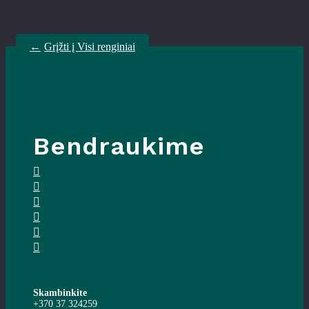
←
Grįžti į Visi renginiai
Bendraukime
Skambinkite
+370 37 324259