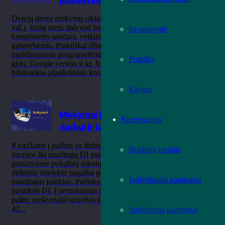
Dviejų dienų mokymų ciklas (rugsėjo 15 d. ir 16 d., 9.30–11.30
val.), kurių metu dalyviai bus supažindinami su planšetinio
Savanorystė
kompiuterio sandara, veikimu, filmavimo ir fotografavimo
galimybėmis. Praktiškai išbandysite kaip atsisiųsti bei naudotis
mobiliosiomis programėlėmis – viešojo transporto, kelionių
Praktika
gidų, Google vertėjo ir kt. Mokymų metu naudosimės tik
bibliotekos planšetiniais kompiuteriais...
Karjera
Mokymai | „Dirbtinis intelektas (DI) –
Rezervacijos
darbui ir laisvalaikiui“
Kviečiame į pažintį su dirbtiniu intelektu. Nuo atsiradimo
Išradimų būstinė
istorijos iki naudingų DI įrankių įvairioms užduotims atlikti;
pristatysime pokalbių robotų galimybės, parodysime kaip
dirbtinio intelekto pagalba generuoti vaizdus, muziką, bei kitus
Individualūs kambariai
naudingus įrankius. Padiskutuosime kodėl (ne) reikia visada
pasitikėti DI. Į nemokamus mokymus kviečiame registruotis: e.
paštu: mokymai@azuolynobiblioteka.lt telefonu: + 370 37 32
42...
Susibūrimų kambariai