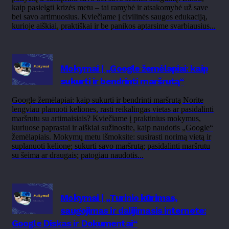
kaip pasielgti krizės metu – tai ramybė ir atsakomybė už save
bei savo artimuosius. Kviečiame į civilinės saugos edukaciją,
kurioje aiškiai, praktiškai ir be panikos aptarsime svarbiausius...
Mokymai | „Google žemėlapiai: kaip
sukurti ir bendrinti maršrutą“
Google žemėlapiai: kaip sukurti ir bendrinti maršrutą Norite
lengviau planuoti keliones, rasti reikalingas vietas ar pasidalinti
maršrutu su artimaisiais? Kviečiame į praktinius mokymus,
kuriuose paprastai ir aiškiai sužinosite, kaip naudotis „Google“
žemėlapiais. Mokymų metu išmoksite: susirasti norimą vietą ir
suplanuoti kelionę; sukurti savo maršrutą; pasidalinti maršrutu
su šeima ar draugais; patogiau naudotis...
Mokymai | „Turinio kūrimas,
saugojimas ir dalijimasis internete:
Google Diskas ir Dokumentai“