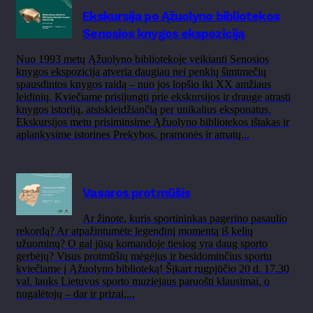
Ekskursija po Ąžuolyno bibliotekos
Senosios knygos ekspoziciją
Nuo 1993 metų Ąžuolyno bibliotekoje veikianti Senosios
knygos ekspozicija atveria daugiau nei penkių šimtmečių
spausdintos knygos raidą – nuo jos lopšio iki XX amžiaus
leidinių. Kviečiame prisijungti prie ekskursijos ir drauge atrasti
knygos istoriją, atsiskleidžiančią per unikalius eksponatus.
Ekskursijos metu prisiminsime Ąžuolyno bibliotekos ištakas ir
aplankysime istorines Prekybos, pramonės ir amatų...
Vasaros protmūšis
Ar žinote, kuris sportininkas pagerino pasaulio
rekordą? Ar atpažintumėte legendinį momentą iš kelių
užuominų? O gal jūsų komandoje tiesiog yra daug sporto
gerbėjų? Visus protmūšių mėgėjus ir besidominčius sportu
kviečiame į Ąžuolyno biblioteką! Šįkart rugpjūčio 20 d. 17.30
val. lauks Lietuvos sporto muziejaus paruošti klausimai, o
nugalėtojų – dar ir prizai,...