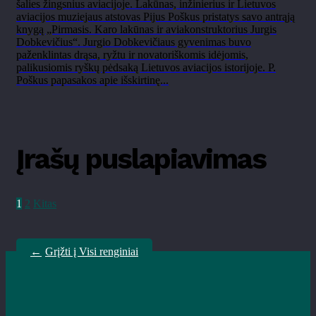
šalies žingsnius aviacijoje. Lakūnas, inžinierius ir Lietuvos
aviacijos muziejaus atstovas Pijus Poškus pristatys savo antrąją
knygą „Pirmasis. Karo lakūnas ir aviakonstruktorius Jurgis
Dobkevičius“. Jurgio Dobkevičiaus gyvenimas buvo
paženklintas drąsa, ryžtu ir novatoriškomis idėjomis,
palikusiomis ryškų pėdsaką Lietuvos aviacijos istorijoje. P.
Poškus papasakos apie išskirtinę...
Įrašų puslapiavimas
1
2
Kitas
←
Grįžti į Visi renginiai