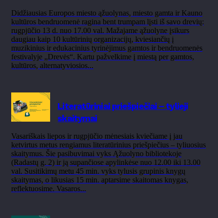
Didžiausias Europos miesto ąžuolynas, miesto gamta ir Kauno
kultūros bendruomenė ragina bent trumpam lįsti iš savo drevių:
rugpjūčio 13 d. nuo 17.00 val. Mažajame ąžuolyne įsikurs
daugiau kaip 10 kultūrinių organizacijų, kviesiančių į
muzikinius ir edukacinius tyrinėjimus gamtos ir bendruomenės
festivalyje „Drevės“. Kartu pažvelkime į miestą per gamtos,
kultūros, alternatyviosios...
Literatūriniai priešpiečiai – tylieji
skaitymai
Vasariškais liepos ir rugpjūčio mėnesiais kviečiame į jau
ketvirtus metus rengiamus literatūrinius priešpiečius – tyliuosius
skaitymus. Šie pasibuvimai vyks Ąžuolyno bibliotekoje
(Radastų g. 2) ir ją supančiose apylinkėse nuo 12.00 iki 13.00
val. Susitikimų metu 45 min. vyks tylusis grupinis knygų
skaitymas, o likusias 15 min. aptarsime skaitomas knygas,
reflektuosime. Vasaros...