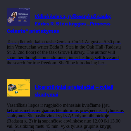
Vidinė šviesa, ryškesnė už saulę:
Eddos R. Stea knygos „Princess
Celeste“ pristatymas
Tekstą lietuvių kalba rasite žemiau. On 21 August at 5.30 p.m.
join Venezuelan writer Edda R. Stea in the Oak Hall (Radastų
St. 2, 2nd floor) of the Oak Grove Library. The author will
share her thoughts on endurance, inner healing, self-love and
the search for true freedom. She’ll be introducing her...
Literatūriniai priešpiečiai – tylieji
skaitymai
Vasariškais liepos ir rugpjūčio mėnesiais kviečiame į jau
ketvirtus metus rengiamus literatūrinius priešpiečius – tyliuosius
skaitymus. Šie pasibuvimai vyks Ąžuolyno bibliotekoje
(Radastų g. 2) ir ją supančiose apylinkėse nuo 12.00 iki 13.00
val. Susitikimų metu 45 min. vyks tylusis grupinis knygų