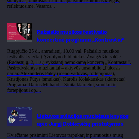
skaitymas, o likusias 15 min. aptarsime skaitomas knygas,
reflektuosime. Vasaros...
Pažaislio muzikos festivalio
koncertinė programa „Kontrastai“
Rugpjūčio 25 d., antradienį, 18.00 val. Pažaislio muzikos
festivalis kviečia į Ąžuolyno bibliotekos Žvaigždžių salėje
(Radastų g. 2, 1 a.) vyksiantį nemokamą koncertą „Kontrastai“.
Pasirodysiantys muzikantai – aktyvūs ansamblio „Paleasis“
nariai: Alexanderis Paley (meno vadovas, fortepijonas),
Kristijonas Pūtys (smuikas), Karolis Kolakauskas (klarnetas).
Programa: Darius Milhaud – Siuita klarnetui, smuikui ir
fortepijonui op....
Lietuvos aviacijos muziejaus knygos
apie Jurgį Dobkevičių pristatymas
Kviečiame prisiminti Lietuvos tarpukarį ir pirmuosius mūsų