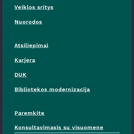
Veiklos sritys
Nuorodos
Atsiliepimai
Karjera
DUK
Bibliotekos modernizacija
Paremkite
Konsultavimasis su visuomene