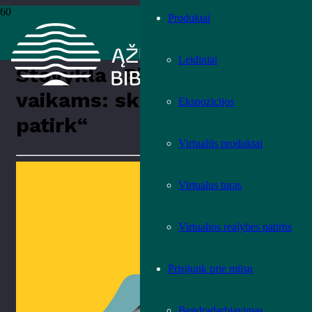
Produktai
Pradžia
›
Renginiai
›
Renginiai
›
Stovykla „Biblioteka vaikams:
skaityk, išgirsk ir patirk“
Leidiniai
Stovykla „Biblioteka
vaikams: skaityk, išgirsk ir
Ekspozicijos
patirk“
Virtualūs produktai
Virtualus turas
Virtualios realybės patirtis
Prisijunk prie mūsų
Bendradarbiavimas