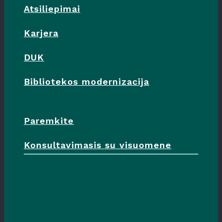
Atsiliepimai
Karjera
DUK
Bibliotekos modernizacija
Paremkite
Konsultavimasis su visuomene