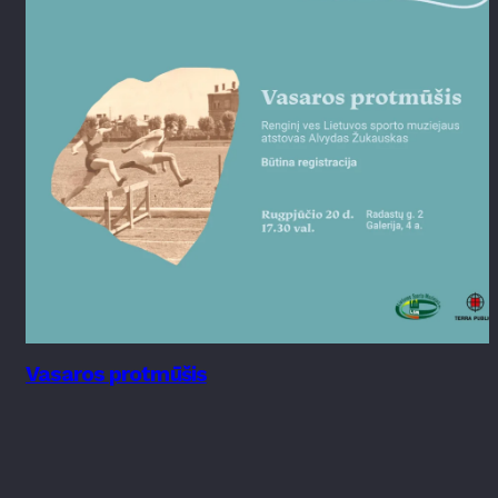
Vasaros protmūšis