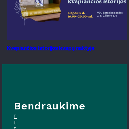
Kvepiančios istorijos kvapų naktyje
Bendraukime