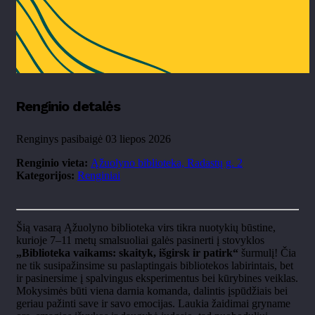
Renginio detalės
Renginys pasibaigė 03 liepos 2026
Renginio vieta:
Ąžuolyno biblioteka, Radastų g. 2
Kategorijos:
Renginiai
Šią vasarą Ąžuolyno biblioteka virs tikra nuotykių būstine,
kurioje 7–11 metų smalsuoliai galės pasinerti į stovyklos
„Biblioteka vaikams: skaityk, išgirsk ir patirk“
šurmulį! Čia
ne tik susipažinsime su paslaptingais bibliotekos labirintais, bet
ir pasinersime į spalvingus eksperimentus bei kūrybines veiklas.
Mokysimės būti viena darnia komanda, dalintis įspūdžiais bei
geriau pažinti save ir savo emocijas. Laukia žaidimai gryname