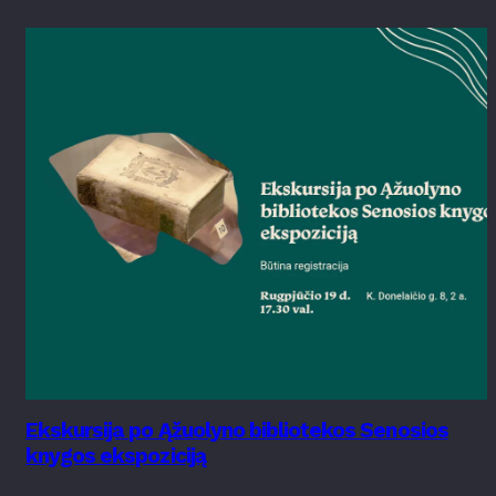
Ekskursija po Ąžuolyno bibliotekos Senosios
knygos ekspoziciją