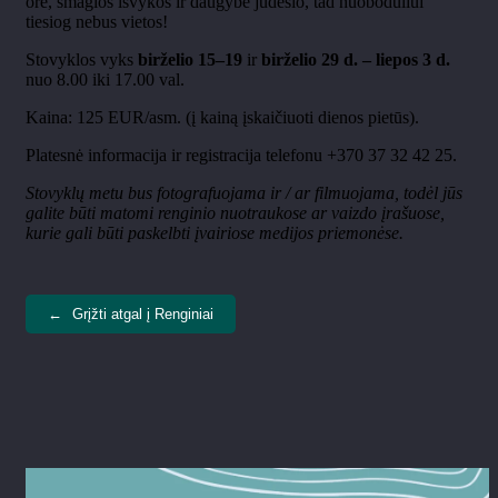
ore, smagios išvykos ir daugybė judesio, tad nuoboduliui
tiesiog nebus vietos!
Stovyklos vyks
birželio 15–19
ir
birželio 29 d. – liepos 3 d.
nuo 8.00 iki 17.00 val.
Kaina: 125 EUR/asm. (į kainą įskaičiuoti dienos pietūs).
Platesnė informacija ir registracija telefonu +370 37 32 42 25.
Stovyklų metu bus fotografuojama ir / ar filmuojama, todėl jūs
galite būti matomi renginio nuotraukose ar vaizdo įrašuose,
kurie gali būti paskelbti įvairiose medijos priemonėse.
←
Grįžti atgal į Renginiai