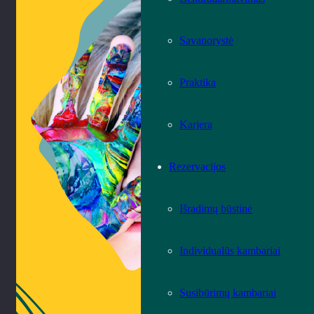
Savanorystė
Praktika
Karjera
Rezervacijos
Išradimų būstinė
Individualūs kambariai
Susibūrimų kambariai