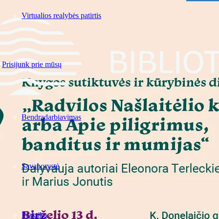
Virtualios realybės patirtis
Prisijunk prie mūsų
Bendradarbiavimas
Savanorystė
Praktika