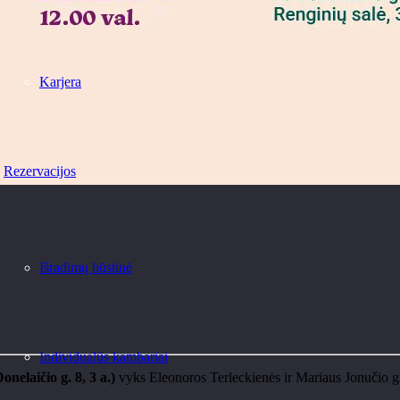
Karjera
Rezervacijos
Išradimų būstinė
Individualūs kambariai
onelaičio g. 8, 3 a.)
vyks Eleonoros Terleckienės ir Mariaus Jonučio gra