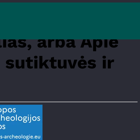
ias, arba Apie
 sutiktuvės ir