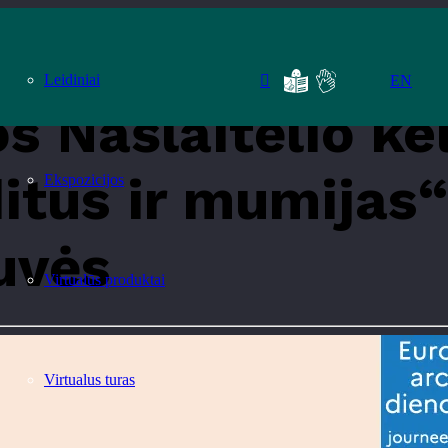
ie piligrimus, banditus ir mumijas“ sutiktuvės ir kūrybinės dirbtuvės
Leidiniai
EN
s Našlaitėlio kel
itus ir mumijas“
Ekspozicijos
uvės
Virtualūs produktai
Virtualus turas