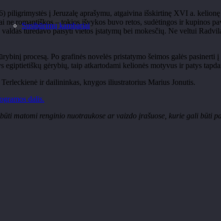
igrimystės į Jeruzalę aprašymu, atgaivina išskirtinę XVI a. kelionę ir j
isai ne romantiškos – tokios išvykos buvo retos, sudėtingos ir kupinos pa
Susibūrimų kambariai
aldas turėdavo paisyti vietos įstatymų bei mokesčių. Ne veltui Radvilą 
 į kūrybinį procesą. Po grafinės novelės pristatymo šeimos galės pasinerti
ys egiptietiškų gėrybių, taip atkartodami kelionės motyvus ir patys tapdam
 Terleckienė ir dailininkas, knygos iliustratorius Marius Jonutis.
ogramos dalis.
 būti matomi renginio nuotraukose ar vaizdo įrašuose, kurie gali būti p