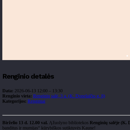
Renginio detalės
Data:
2026-06-13 12:00
–
13:30
Renginio vieta:
Renginių salė, 3 a. (K. Donelaičio g. 8)
Kategorijos:
Renginiai
Birželio 13 d. 12.00 val.
Ąžuolyno bibliotekos
Renginių salėje (K. D
banditus ir mumijas“ kūrybiškos sutiktuvės Kaune!