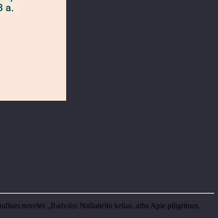
finės novelės „Radvilos Našlaitėlio kelias, arba Apie piligrimus,