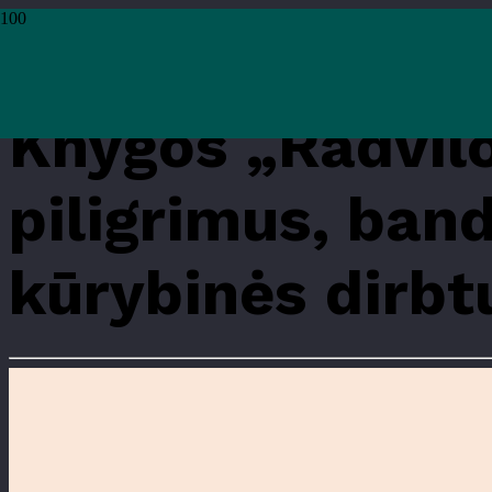
Pradžia
›
Renginiai
›
Renginiai
›
Knygos „Radvilos Našlaitėlio kelias, arba Ap
Knygos „Radvilo
piligrimus, band
kūrybinės dirbt