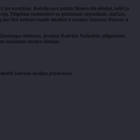
os nuotykius. Radvila savo patirtis fiksavo itin detaliai, todėl jo
vojų. Piligrimai susidurdavo su ginkluotais užpuolikais, sukčiais,
nuo šios kelionės bandė atkalbėti ir karalius Steponas Batoras, ir
 į žaismingas dirbtuves, įkvėptas Radvilos Našlaitėlio piligriminės
i mažaisiais istorijos kūrėjais.
askelbti įvairiose medijos priemonėse.