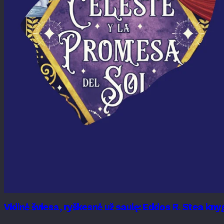
Vidinė šviesa, ryškesnė už saulę: Eddos R. Stea k