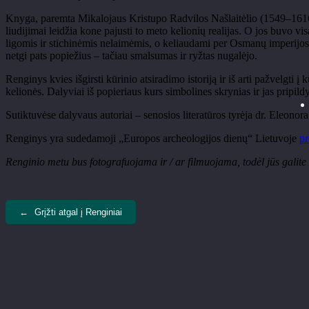
Knyga, paremta Mikalojaus Kristupo Radvilos Našlaitėlio (1549–1616) pil
liudijimai leidžia kone pajusti to meto kelionių realijas. O jos buvo v
ligomis ir stichinėmis nelaimėmis, o keliaudami per Osmanų imperijos v
netgi pats popiežius – tačiau smalsumas ir ryžtas nugalėjo.
Renginys kvies išgirsti kūrinio atsiradimo istoriją ir iš arti pažvelgti
kelionės. Dalyviai iš popieriaus kurs simbolines skrynias ir jas pripild
Sutiktuvėse dalyvaus autoriai – senosios literatūros tyrėja dr. Eleonora
Renginys yra sudedamoji „Europos archeologijos dienų“ Lietuvoje
pr
Renginio metu bus fotografuojama ir / ar filmuojama, todėl jūs galite
←
Grįžti atgal į Renginiai