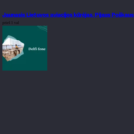
Jaunasis Lietuvos aviacijos kūrėjas. Pijaus Poškau
prieš 1 val