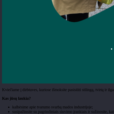
Kviečiame į dirbtuves, kuriose išmoksite pasisiūti stilingą, tvirtą ir il
Kas jūsų laukia?
kalbėsime apie tvarumo svarbą mados industrijoje;
susipažinsite su pagrindiniais siuvimo įrankiais ir sužinosite, kai