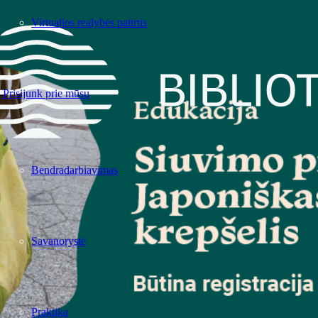
Virtualios realybės patirtis
Prisijunk prie mūsų
Bendradarbiavimas
Savanorystė
Praktika