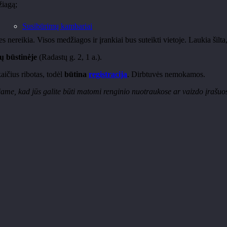
žiagą;
Susibūrimų kambariai
s nereikia. Visos medžiagos ir įrankiai bus suteikti vietoje. Laukia šil
ų būstinėje
(Radastų g. 2, 1 a.).
ičius ribotas, todėl
būtina
registracija
. Dirbtuvės nemokamos.
me, kad jūs galite būti matomi renginio nuotraukose ar vaizdo įrašuose