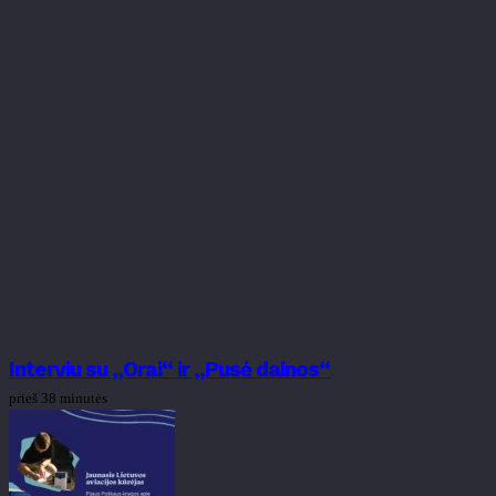
Interviu su „Orai“ ir „Pusė dainos“
prieš 38 minutės