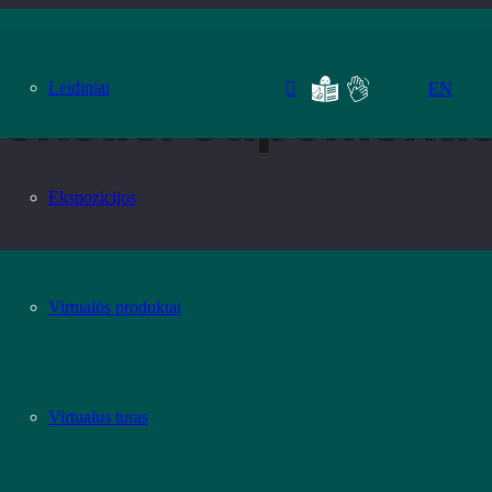
ų krepšelis
Leidiniai
EN
kslis. Japoniškas
Ekspozicijos
Virtualūs produktai
Virtualus turas