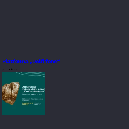
Platforma „Delfi fone“
prieš 4 val