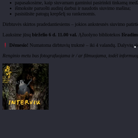
papasakosime, kaip siuvamam gaminiui pasirinkti tinkamą med
išmoksite paruošti audinį darbui ir naudotis siuvimo mašina;
pasisiūsite patogų krepšelį su rankenomis.
Dirbtuvės skirtos pradedantiesiems – jokios ankstesnės siuvimo patirtie
Lauksime jūsų
birželio 6 d. 11.00 val.
Ąžuolyno bibliotekos
Išradim
Dėmesio!
Numatoma dirbtuvių trukmė – iki 4 valandų. Dalyvių ska
Renginio metu bus fotografuojama ir / ar filmuojama, todėl informuoja