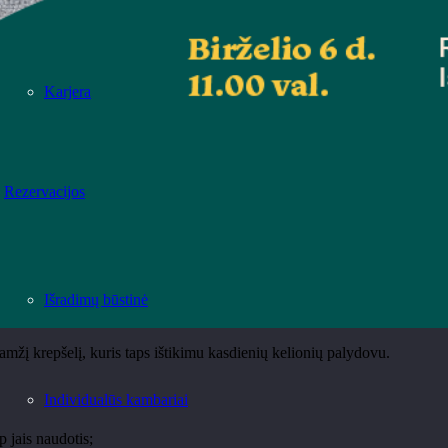
Karjera
Rezervacijos
Išradimų būstinė
gaamžį krepšelį, kuris taps ištikimu kasdienių kelionių palydovu.
Individualūs kambariai
p jais naudotis;