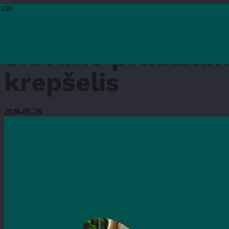
Pradžia
›
Mokymai ir edukacijos
›
Siuvimo pradžiamokslis. Japoniškas pirkini
Siuvimo pradžiamo
krepšelis
2026-05-28