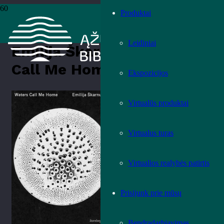
Produktai
Pradžia
›
Knygos
›
Leidiniai
›
Meno leidiniai
›
Emilija Škarnulytė
„Waters Call Me Home“
Leidiniai
Emilija Škarnulytė „Waters
Call Me Home“
Ekspozicijos
Įvertink knygą!
Virtualūs produktai
Virtualus turas
Virtualios realybės patirtis
Prisijunk prie mūsų
Bendradarbiavimas