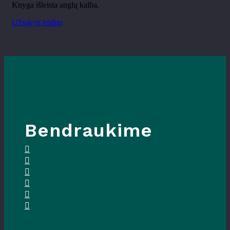
Knyga išleista anglų kalba.
Užsakyti leidinį
Bendraukime