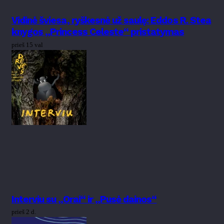
Vidinė šviesa, ryškesnė už saulę: Eddos R. Stea
knygos „Princess Celeste“ pristatymas
prieš 15 val
Interviu su „Orai“ ir „Pusė dainos“
prieš 2 d.