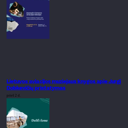
Lietuvos aviacijos muziejaus knygos apie Jurgį
Dobkevičių pristatymas
prieš 2 d.