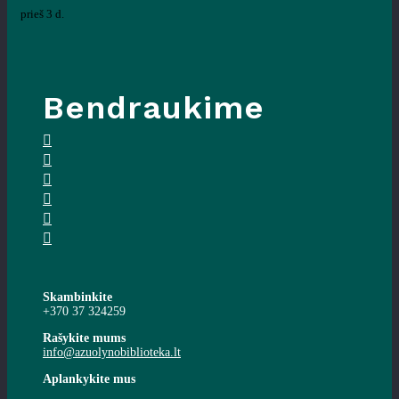
prieš 3 d.
Bendraukime
Skambinkite
+370 37 324259
Rašykite mums
info@azuolynobiblioteka.lt
Aplankykite mus