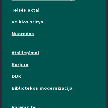
Teisės aktai
Veiklos sritys
Nuorodos
Atsiliepimai
Karjera
DUK
Bibliotekos modernizacija
Paremkite