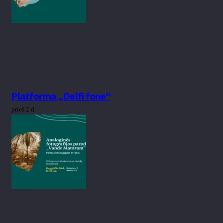
Platforma „Delfi fone“
prieš 2 d.