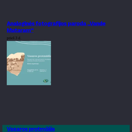
Analoginės fotografijos paroda „Vande
Mataram“
prieš 3 d.
Vasaros protmūšis