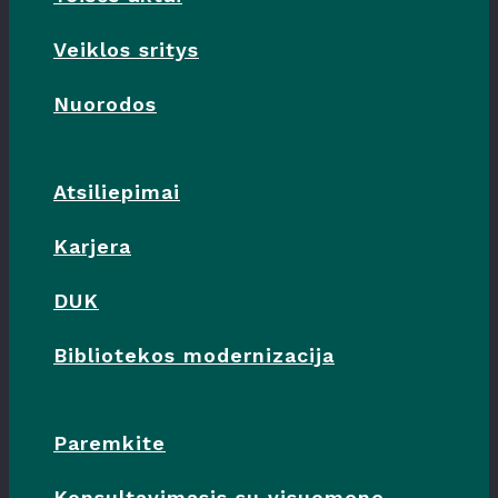
Veiklos sritys
Nuorodos
Atsiliepimai
Karjera
DUK
Bibliotekos modernizacija
Paremkite
Konsultavimasis su visuomene