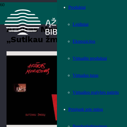
Produktai
Pradžia
›
Knygos
›
Leidiniai
›
Meno leidiniai
›
Artūras Morozovas
„Sutikau žmogų“
Leidiniai
Artūras Morozovas
„Sutikau žmogų“
Ekspozicijos
Įvertink knygą!
Virtualūs produktai
Virtualus turas
Virtualios realybės patirtis
Prisijunk prie mūsų
Bendradarbiavimas