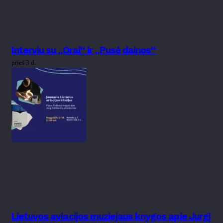
Interviu su „Orai“ ir „Pusė dainos“
prieš 3 d.
Lietuvos aviacijos muziejaus knygos apie Jurgį