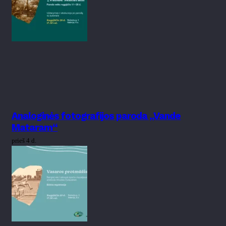
Analoginės fotografijos paroda „Vande
Mataram“
prieš 4 d.