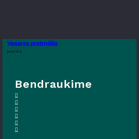
Vasaros protmūšis
prieš 4 d.
Bendraukime