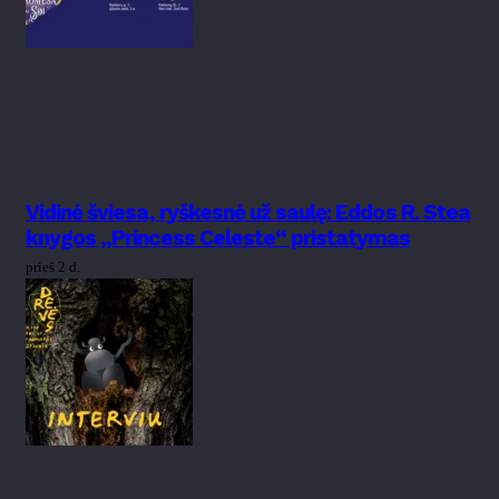
Vidinė šviesa, ryškesnė už saulę: Eddos R. Stea
knygos „Princess Celeste“ pristatymas
prieš 2 d.