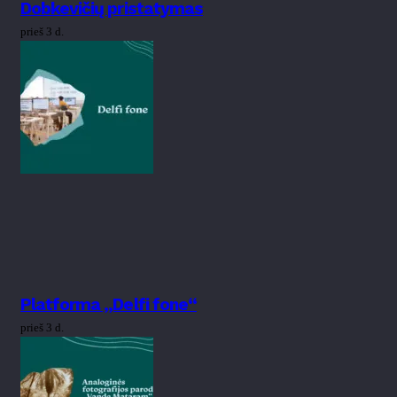
Dobkevičių pristatymas
prieš 3 d.
Platforma „Delfi fone“
prieš 3 d.