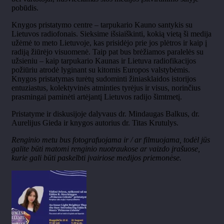
pobūdis.
Knygos pristatymo centre – tarpukario Kauno santykis su
Lietuvos radiofonais. Sieksime išsiaiškinti, kokią vietą ši medija
užėmė to meto Lietuvoje, kas prisidėjo prie jos plėtros ir kaip į
radiją žiūrėjo visuomenė. Taip pat bus brėžiamos paralelės su
užsieniu – kaip tarpukario Kaunas ir Lietuva radiofikacijos
požiūriu atrodė lyginant su kitomis Europos valstybėmis.
Knygos pristatymas turėtų sudominti žiniasklaidos istorijos
entuziastus, kolektyvinės atminties tyrėjus ir visus, norinčius
prasmingai paminėti artėjantį Lietuvos radijo šimtmetį.
Pristatyme ir diskusijoje dalyvaus dr. Mindaugas Balkus, dr.
Aurelijus Gieda ir knygos autorius dr. Titas Krutulys.
Renginio metu bus fotografuojama ir / ar filmuojama, todėl jūs
galite būti matomi renginio nuotraukose ar vaizdo įrašuose,
kurie gali būti paskelbti įvairiose medijos priemonėse.