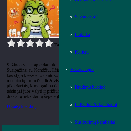
Savanorystė
Praktika
[Bendrai:
0
Vidurkis:
0
]
Karjera
Sužinok viską apie dantukus kartu su šauniuoju drakoniuku!
Rezervacijos
Susipažinsi su Kandžiu, Ilčiu, Kapliu ir Krūminiu, išsiaiškinsi,
kas slypi kiekvieno dantuko viduje ir kiek daug skonio
receptorių turi mūsų liežuvis. Taip pat susipažinsi su
piktadariais, kurie gadina dantukus ir, žinoma, sužinosi, kaip
Išradimų būstinė
teisingai juos valyti ir prižiūrėti, kad būtų sveiki. Nesnausk ir
drąsiai griebk dantų šepetėlį!
Individualūs kambariai
Užsakyti leidinį
Susibūrimų kambariai