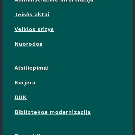
Teisės aktai
Veiklos sritys
Nuorodos
Atsiliepimai
Karjera
DUK
Bibliotekos modernizacija