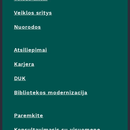
Veiklos sritys
Nuorodos
Atsiliepimai
Karjera
DUK
Bibliotekos modernizacija
Paremkite
Konsultavimasis su visuomene