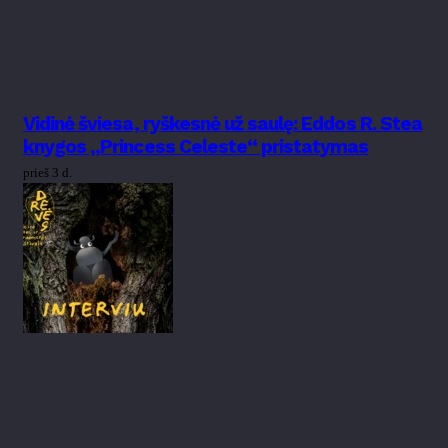
Vidinė šviesa, ryškesnė už saulę: Eddos R. Stea
knygos „Princess Celeste“ pristatymas
prieš 3 d.