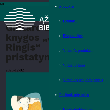
Produktai
Pradžia
›
Renginiai
›
Gintaro Lazdyno knygos „Joris ir Ringis“
pristatymas
Leidiniai
Gintaro Lazdyno
knygos „Joris ir
Ekspozicijos
Ringis“
Virtualūs produktai
pristatymas
Virtualus turas
2025-12-02
Virtualios realybės patirtis
Prisijunk prie mūsų
Bendradarbiavimas