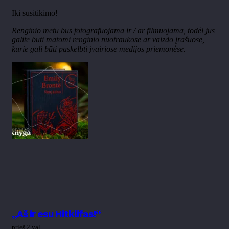
Iki susitikimo!
Renginio metu bus fotografuojama ir / ar filmuojama, todėl jūs
galite būti matomi renginio nuotraukose ar vaizdo įrašuose,
kurie gali būti paskelbti įvairiose medijos priemonėse.
„Aš ir esu Hitklifas!“
prieš 2 val