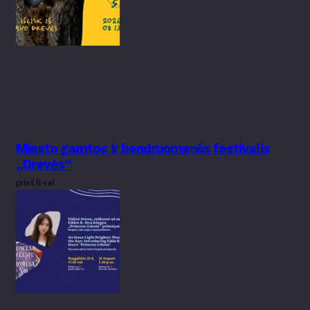
Miesto gamtos ir bendruomenės festivalis
„Drevės“
prieš 6 val