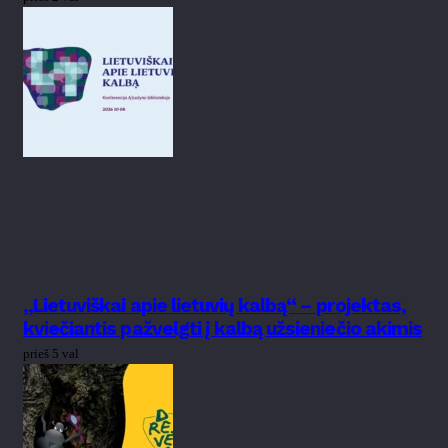
„Lietuviškai apie lietuvių kalbą“ – projektas,
kviečiantis pažvelgti į kalbą užsieniečio akimis
prieš 5 val