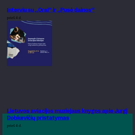
Interviu su „Orai“ ir „Pusė dainos“
prieš 4 d.
Lietuvos aviacijos muziejaus knygos apie Jurgį
Dobkevičių pristatymas
prieš 4 d.