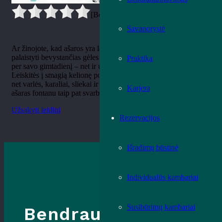
[Bendrai:
0
Vidurkis:
0
]
Savanorystė
Ar žinojote, kad ašaros yra labai naudingos? Jomis galima
palaistyti bevystančias gėles ar sunokinti kriaušes, o verkiant
Praktika
per savo gimtadienį – net ir užgesinti žvakutes ant torto!
Leiskitės į smagią kelionę po ašarų karalystę, kurioje pravirksta
net varlės, karaliai, sliekai ir kiečiausi akmenys. Juk išlieti
Karjera
ašaras fontanu taip pat svarbu, kaip ir kvatotis iš džiaugsmo.
Užsakyti leidinį
Rezervacijos
Išradimų būstinė
Individualūs kambariai
Susibūrimų kambariai
Bendraukime