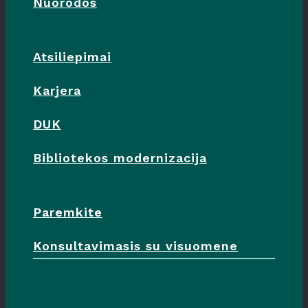
Nuorodos
Atsiliepimai
Karjera
DUK
Bibliotekos modernizacija
Paremkite
Konsultavimasis su visuomene