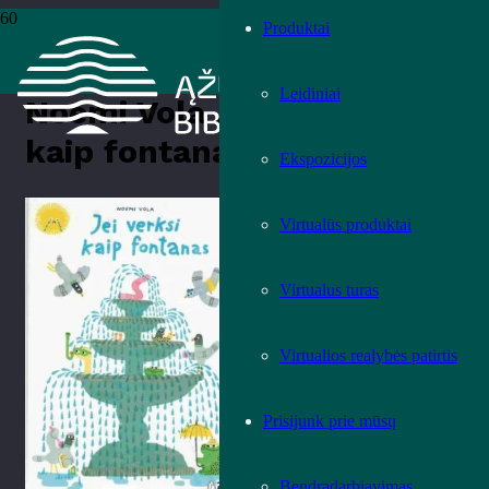
Produktai
Pradžia
›
Knygos
›
Leidiniai
›
Vaikų literatūra
›
Noemi Vola „Jei
verksi kaip fontanas“
Leidiniai
Noemi Vola „Jei verksi
kaip fontanas“
Ekspozicijos
Įvertink knygą!
Virtualūs produktai
Virtualus turas
Virtualios realybės patirtis
Prisijunk prie mūsų
Bendradarbiavimas