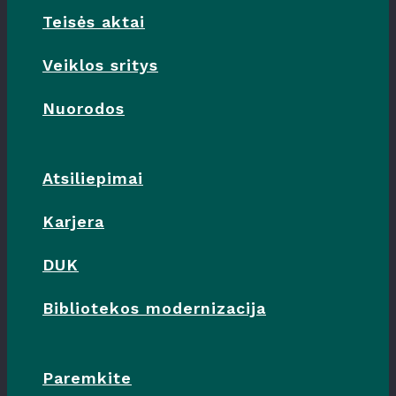
Teisės aktai
Veiklos sritys
Nuorodos
Atsiliepimai
Karjera
DUK
Bibliotekos modernizacija
Paremkite