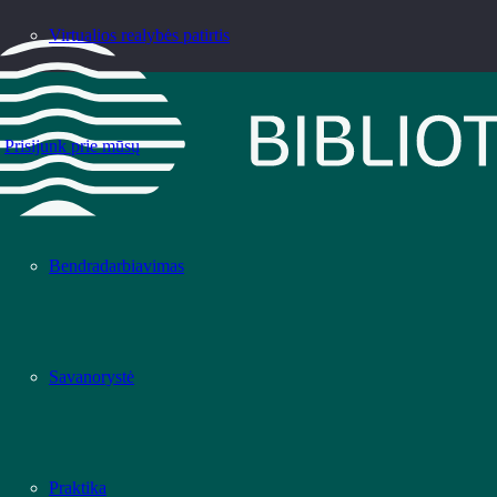
Virtualios realybės patirtis
Prisijunk prie mūsų
Bendradarbiavimas
Savanorystė
Praktika