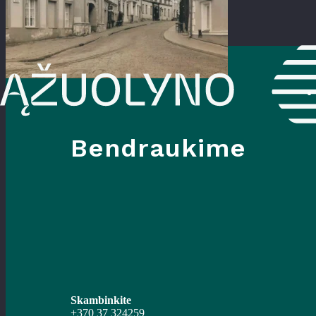
Bendraukime
Skambinkite
+370 37 324259