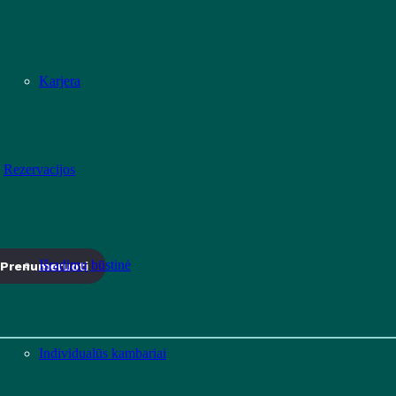
Karjera
Rezervacijos
Išradimų būstinė
Prenumeruoti
Individualūs kambariai