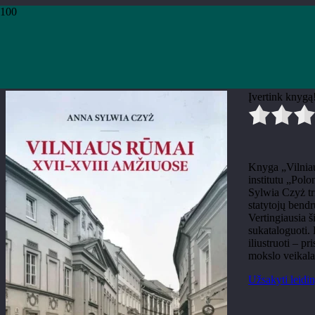
Pradžia
›
Knygos
›
Leidiniai
›
Meno leidiniai
›
Anna Sylwia Czyż „Vilniaus
Anna Sylwia Czyż „Vilniaus r
Įvertink knygą
Knyga „Vilniau
institutu „Polo
Sylwia Czyż tri
statytojų bendr
Vertingiausia š
sukataloguoti. 
iliustruoti – p
mokslo veikala
Užsakyti leidin