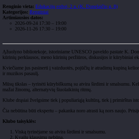
Renginio vieta:
Edukacijų erdvė, 2 a. (K. Donelaičio g. 8)
Kategorijos:
Renginiai
Artimiausios datos:
2026-09-24 17:30
–
19:00
2026-11-26 17:30
–
19:00
Ąžuolyno bibliotekoje, istoriniame UNESCO paveldo pastate K. Don
kūrinių perklausos, meno kūrinių peržiūros, diskusijos ir kūrybiniai e
Kviečiame jus pasinerti į vaizduotės, pojūčių ir atradimų kupiną keli
ir muzikos pasaulį.
Mūsų tikslas – tyrinėti kūrybiškumą su atvira širdimi ir smalsumu. Ke
mažai žinomų, alternatyvių šiuolaikinių ritmų.
Klube drąsiai žvelgsime tiek į populiariąją kultūrą, tiek į primirštus is
Čia nebūtina būti ekspertu – pakanka noro atrasti ką nors naujo. Prisiju
Klubo taisyklės:
Viską tyrinėjame su atvira širdimi ir smalsumu.
Kvailų klausimų nebūna.