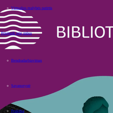
Virtualios realybės patirtis
Prisijunk prie mūsų
Bendradarbiavimas
Savanorystė
Praktika