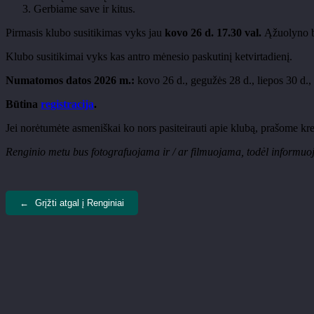
Gerbiame save ir kitus.
Pirmasis klubo susitikimas vyks jau
kovo 26 d. 17.30 val.
Ąžuolyno b
Klubo susitikimai vyks kas antro mėnesio paskutinį ketvirtadienį.
Numatomos datos 2026 m.:
kovo 26 d., gegužės 28 d., liepos 30 d., 
Būtina
registracija
.
Jei norėtumėte asmeniškai ko nors pasiteirauti apie klubą, prašome kre
Renginio metu bus fotografuojama ir / ar filmuojama, todėl informuoja
←
Grįžti atgal į Renginiai