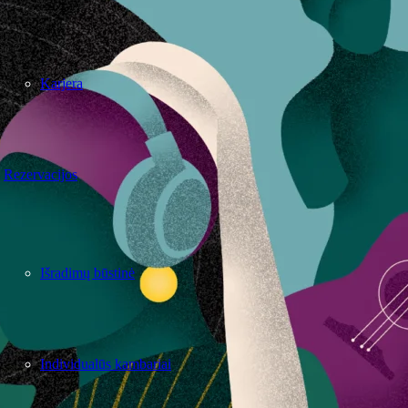
Karjera
Rezervacijos
Išradimų būstinė
Individualūs kambariai