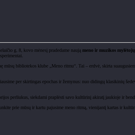
elaičio g. 8, kovo mėnesį pradedame naują
meno ir muzikos mylėtoj
ksperimentai.
onę mūsų bibliotekos klube „Meno ritmu“. Tai – erdvė, skirta suaugusiems
liausime per skirtingas epochas ir žemynus: nuo didingų klasikinių šed
torijos perliukus, siekdami praplėsti savo kultūrinį akiratį jaukioje ir b
nkite prie mūsų ir kartu pajusime meno ritmą, vienijantį kartas ir kultūr