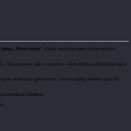
ų klubą „Meno ritmu“
. Klubo susitikimų metu laukia muzikos
 – tiek jauniems, tiek vyresniems – kurie trokšta pažinti beribį meno
evrų iki modernaus gatvės meno, nuo archajiškų folkloro garsų iki
endruomeniškoje aplinkoje.
as.