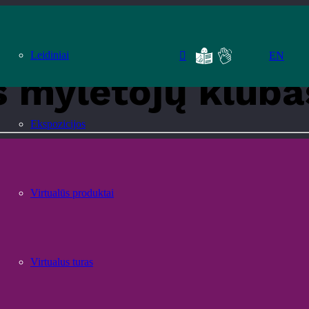
tmu“
Leidiniai
EN
s mylėtojų klub
Ekspozicijos
Virtualūs produktai
Virtualus turas