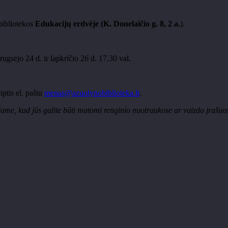
ibliotekos
Edukacijų erdvėje (K. Donelaičio g. 8, 2 a.
).
rugsėjo 24 d. ir lapkričio 26 d. 17.30 val.
iptis el. paštu
menas@azuolynobiblioteka.lt
.
me, kad jūs galite būti matomi renginio nuotraukose ar vaizdo įrašuose