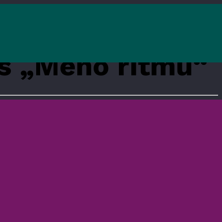
as „Meno ritmu“