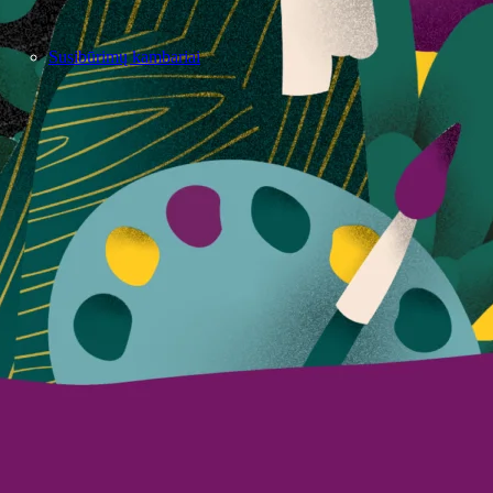
Susibūrimų kambariai