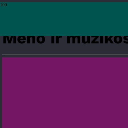
Pradžia
›
Renginiai
›
Renginiai
›
Meno ir muzikos mylėtojų klubas „Meno ri
Meno ir muziko