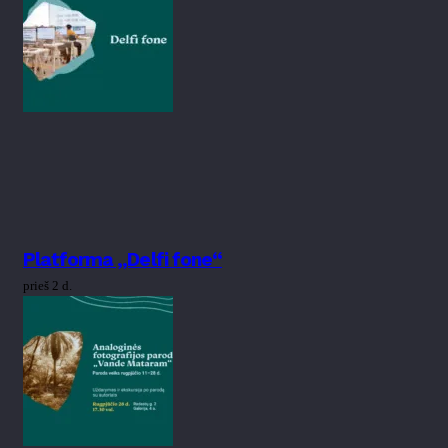
Platforma „Delfi fone“
prieš 2 d.