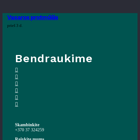
Vasaros protmūšis
prieš 3 d.
Bendraukime
Skambinkite
+370 37 324259
Rašykite mums