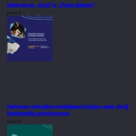
Interviu su „Orai“ ir „Pusė dainos“
prieš 2 d.
Lietuvos aviacijos muziejaus knygos apie Jurgį
Dobkevičių pristatymas
prieš 2 d.