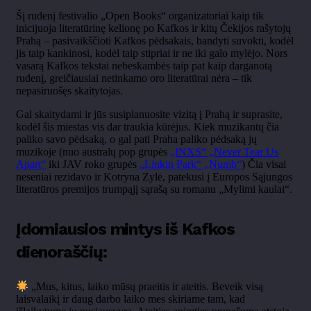
Šį rudenį festivalio „Open Books“ organizatoriai kaip tik
inicijuoja literatūrinę kelionę po Kafkos ir kitų Čekijos rašytojų
Prahą – pasivaikščioti Kafkos pėdsakais, bandyti suvokti, kodėl
jis taip kankinosi, kodėl taip stipriai ir ne iki galo mylėjo. Nors
vasarą Kafkos tekstai nebeskambės taip pat kaip darganotą
rudenį, greičiausiai netinkamo oro literatūrai nėra – tik
nepasiruošęs skaitytojas.
Gal skaitydami ir jūs susiplanuosite vizitą į Prahą ir suprasite,
kodėl šis miestas vis dar traukia kūrėjus. Kiek muzikantų čia
paliko savo pėdsaką, o gal pati Praha paliko pėdsaką jų
muzikoje (nuo australų pop grupės
„INXS“ „Never Tear Us
Apart“
iki JAV roko grupės
„Linkin Park“ „Numb“
) Čia visai
neseniai rezidavo ir Kotryna Zylė, patekusi į Europos Sąjungos
literatūros premijos trumpąjį sąrašą su romanu „Mylimi kaulai“.
Įdomiausios mintys iš Kafkos
dienoraščių:
„
Mus, kitus, laiko mūsų praeitis ir ateitis. Beveik visą
laisvalaikį ir daug darbo laiko mes skiriame tam, kad