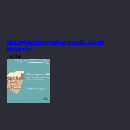
Analoginės fotografijos paroda „Vande
Mataram“
prieš 3 d.