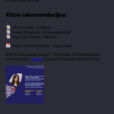
dvasią ir patį autorių?
Kitos rekomendacijos:
Albert Camus „Svetimas“
Haruki Murakami „Kafka pakrantėje“
Jorge Luis Borges „Fikcijos“
Naujos rekomendacijos – kitą savaitę!
Ieškote kitų panašių knygų? Užpildykite „Bibliotekininkas
rekomenduoja“
anketą
ir gausite asmeninių rekomendacijų.