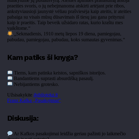
išlaikytume jų pusiausvyrą. Ateities apimties pranašumą atstoja
praeities svoris, o jų nebeįmanoma atskirti artėjant prie ribos,
ankstyviausioji jaunystė vėliau prašviesėja kaip ateitis, ir ateities
pabaiga su visais mūsų dūsavimais iš tiesų jau gana prityrusi
kaip ir praeitis. Taip beveik užsidaro ratas, kurio kraštu mes
vaikštome.
“
„
Sekmadienis, 1910 metų liepos 19 diena, pamiegojau,
pabudau, pamiegojau, pabudau, koks sumautas gyvenimas.“
Kam patiks ši knyga?
Tiems, kam patinka keistos, sapniškos istorijos.
Bandantiems suprasti absurdišką pasaulį.
Nebijantiems grotesko.
Užsisakykite
ibiblioteka.lt
Franz Kafka „Pasakojimai“
Diskusija:
Ar Kafkos pasakojimai leidžia geriau pažinti jo laikmečio