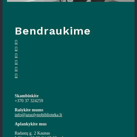
Bendraukime
Skambinkite
+370 37 324259
Rašykite mums
info@azuolynobiblioteka.lt
Aplankykite mus
Radastų g. 2 Kaunas