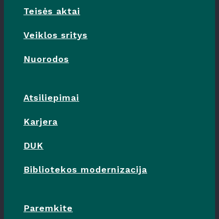
Teisės aktai
Veiklos sritys
Nuorodos
Atsiliepimai
Karjera
DUK
Bibliotekos modernizacija
Paremkite