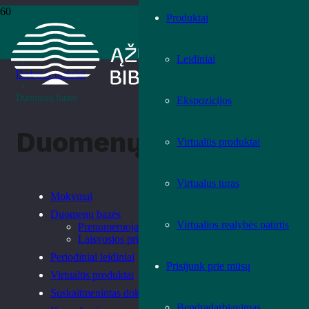
Produktai
Pradžia
›
Paslaugos
Leidiniai
›
Darbui ir mokslui
›
Duomenų bazės
Ekspozicijos
Duomenų bazės
Virtualūs produktai
Virtualus turas
Mokymai
Duomenų bazės
Virtualios realybės patirtis
Prenumeruojamos ir terminuotos prieigos
Laisvosios prieigos
Periodiniai leidiniai
Prisijunk prie mūsų
Virtualūs produktai
Suskaitmenintas dokumentinis paveldas
Bendradarbiavimas