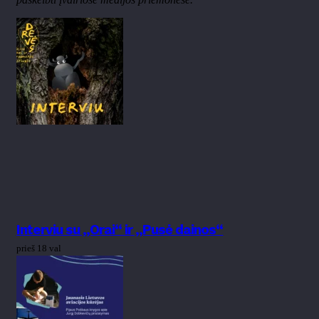
Interviu su „Orai“ ir „Pusė dainos“
prieš 18 val