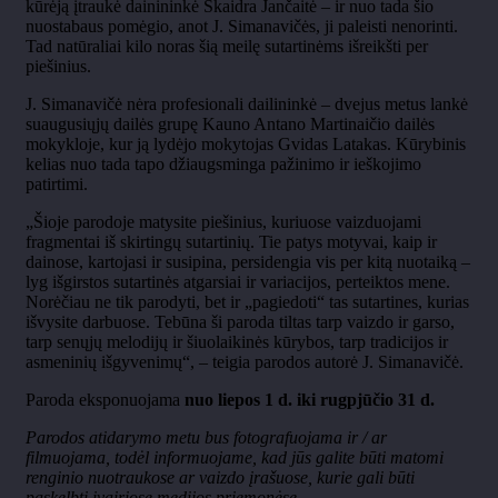
kūrėją įtraukė dainininkė Skaidra Jančaitė – ir nuo tada šio
nuostabaus pomėgio, anot J. Simanavičės, ji paleisti nenorinti.
Tad natūraliai kilo noras šią meilę sutartinėms išreikšti per
piešinius.
J. Simanavičė nėra profesionali dailininkė – dvejus metus lankė
suaugusiųjų dailės grupę Kauno Antano Martinaičio dailės
mokykloje, kur ją lydėjo mokytojas Gvidas Latakas. Kūrybinis
kelias nuo tada tapo džiaugsminga pažinimo ir ieškojimo
patirtimi.
„Šioje parodoje matysite piešinius, kuriuose vaizduojami
fragmentai iš skirtingų sutartinių. Tie patys motyvai, kaip ir
dainose, kartojasi ir susipina, persidengia vis per kitą nuotaiką –
lyg išgirstos sutartinės atgarsiai ir variacijos, perteiktos mene.
Norėčiau ne tik parodyti, bet ir „pagiedoti“ tas sutartines, kurias
išvysite darbuose. Tebūna ši paroda tiltas tarp vaizdo ir garso,
tarp senųjų melodijų ir šiuolaikinės kūrybos, tarp tradicijos ir
asmeninių išgyvenimų“, – teigia parodos autorė J. Simanavičė.
Paroda eksponuojama
nuo liepos 1 d. iki rugpjūčio 31 d.
Parodos atidarymo metu bus fotografuojama ir / ar
filmuojama, todėl informuojame, kad jūs galite būti matomi
renginio nuotraukose ar vaizdo įrašuose, kurie gali būti
paskelbti įvairiose medijos priemonėse.