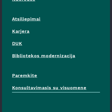
Atsiliepimai
Karjera
DUK
Bibliotekos modernizacija
Paremkite
Konsultavimasis su visuomene