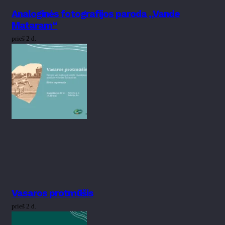
Analoginės fotografijos paroda „Vande
Mataram“
prieš 2 d.
Vasaros protmūšis
prieš 2 d.