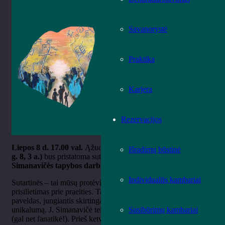
Savanorystė
Praktika
Karjera
Rezervacijos
Liepos 8 d. 17.00 val.
Ąžuolyno bibliotekoje
(K. Donelaičio
Išradimų būstinė
g. 8, 3 a.)
bus pristatoma sutartinių įkvėpta
Jurgitos
Simanavičės tapybos darbų paroda „Sutartinių atgarsiai“
.
Individualūs kambariai
Sutartinės – tai mūsų protėvių palikimas, archajiškumas ir
prisilietimas prie praeities. Tai iš lūpų į lūpas perduodamas
paveldas, jungiantis skirtingas kartas ir išsaugantis lietuviškumo
unikalumą. J. Simanavičė teigia, kad yra tikra sutartinių gerbėja
Susibūrimų kambariai
(gal net fanatikė!). Prieš ketverius metus į sutartinių sūkurį