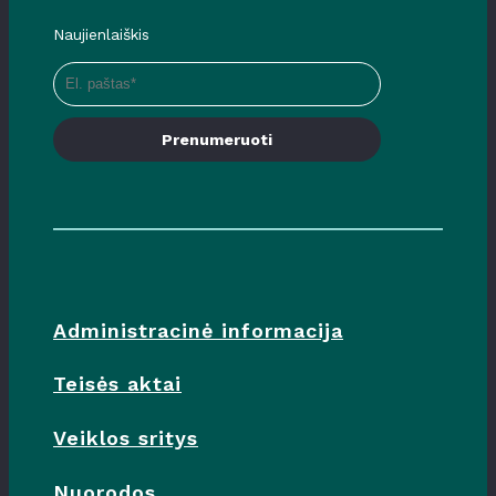
Naujienlaiškis
Prenumeruoti
Administracinė informacija
Teisės aktai
Veiklos sritys
Nuorodos