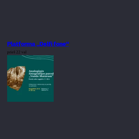
Platforma „Delfi fone“
prieš 22 val