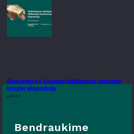
Ekskursija po Ąžuolyno bibliotekos Senosios
knygos ekspoziciją
prieš 3 d.
Bendraukime