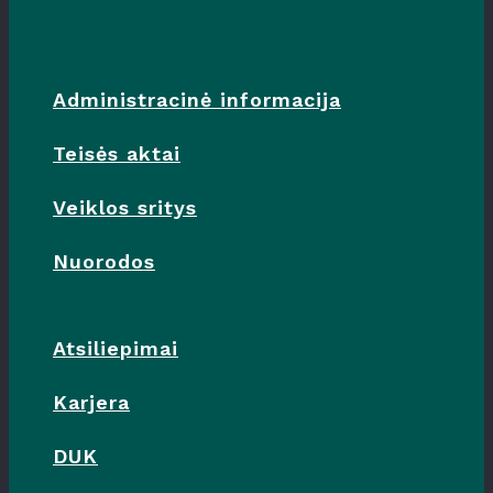
Administracinė informacija
Teisės aktai
Veiklos sritys
Nuorodos
Atsiliepimai
Karjera
DUK