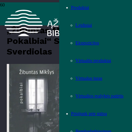
Produktai
Pradžia
›
Knygos
›
Leidiniai
›
Meno leidiniai
›
„Žibuntas Mikšys.
Pokalbiai“ Sudarė Arūnas Sverdiolas
Leidiniai
„Žibuntas Mikšys.
Pokalbiai“ Sudarė Arūnas
Ekspozicijos
Sverdiolas
Virtualūs produktai
Įvertink knygą!
Virtualus turas
Virtualios realybės patirtis
Prisijunk prie mūsų
Bendradarbiavimas