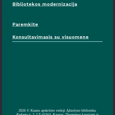
Bibliotekos modernizacija
Paremkite
Konsultavimasis su visuomene
2026 ©
Kauno apskrities viešoji Ąžuolyno biblioteka
.
Radastų g. 2, LT-44164, Kaunas. Duomenys kaupiami ir