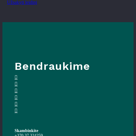
Užsakyti leidinį
Bendraukime
Skambinkite
+370 37 324259