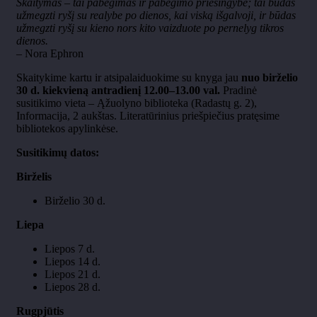
Skaitymas – tai pabėgimas ir pabėgimo priešingybė; tai būdas
užmegzti ryšį su realybe po dienos, kai viską išgalvoji, ir būdas
užmegzti ryšį su kieno nors kito vaizduote po pernelyg tikros
dienos.
– Nora Ephron
Skaitykime kartu ir atsipalaiduokime su knyga jau
nuo birželio
30 d. kiekvieną antradienį 12.00–13.00 val.
Pradinė
susitikimo vieta – Ąžuolyno biblioteka (Radastų g. 2),
Informacija, 2 aukštas. Literatūrinius priešpiečius pratęsime
bibliotekos apylinkėse.
Susitikimų datos:
Birželis
Birželio 30 d.
Liepa
Liepos 7 d.
Liepos 14 d.
Liepos 21 d.
Liepos 28 d.
Rugpjūtis