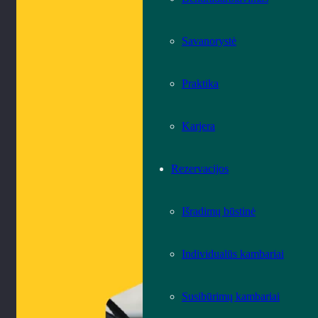
Savanorystė
Praktika
Karjera
Rezervacijos
Išradimų būstinė
Individualūs kambariai
Susibūrimų kambariai