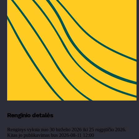
Renginio detalės
Renginys vyksta nuo 30 birželio 2026 iki 25 rugpjūčio 2026.
Kitas jo publikavimas bus 2026-08-11 12:00