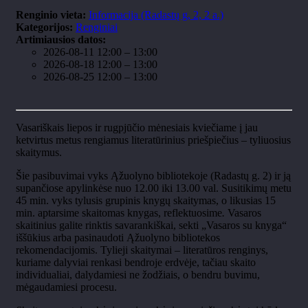
Renginio vieta:
Informacija (Radastų g, 2, 2 a.)
Kategorijos:
Renginiai
Artimiausios datos:
2026-08-11 12:00
–
13:00
2026-08-18 12:00
–
13:00
2026-08-25 12:00
–
13:00
Vasariškais liepos ir rugpjūčio mėnesiais kviečiame į jau
ketvirtus metus rengiamus literatūrinius priešpiečius – tyliuosius
skaitymus.
Šie pasibuvimai vyks Ąžuolyno bibliotekoje (Radastų g. 2) ir ją
supančiose apylinkėse nuo 12.00 iki 13.00 val. Susitikimų metu
45 min. vyks tylusis grupinis knygų skaitymas, o likusias 15
min. aptarsime skaitomas knygas, reflektuosime
.
Vasaros
skaitinius galite rinktis savarankiškai, sekti „Vasaros su knyga“
iššūkius arba pasinaudoti Ąžuolyno bibliotekos
rekomendacijomis. Tylieji skaitymai – literatūros renginys,
kuriame dalyviai renkasi bendroje erdvėje, tačiau skaito
individualiai, dalydamiesi ne žodžiais, o bendru buvimu,
mėgaudamiesi procesu.