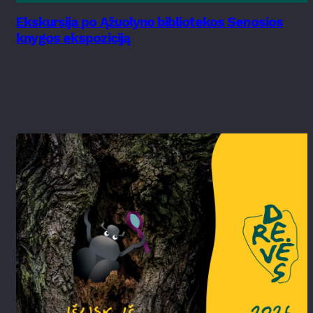
Ekskursija po Ąžuolyno bibliotekos Senosios
knygos ekspoziciją