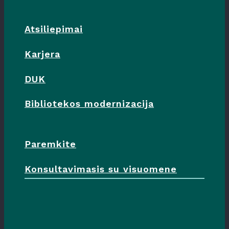
Atsiliepimai
Karjera
DUK
Bibliotekos modernizacija
Paremkite
Konsultavimasis su visuomene