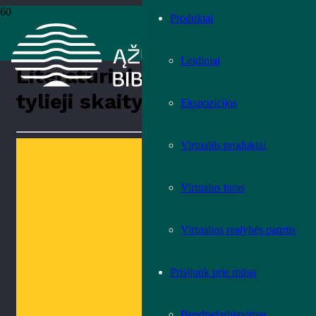
Produktai
Pradžia
›
Renginiai
›
Renginiai
›
Literatūriniai priešpiečiai – tylieji
skaitymai
Leidiniai
Literatūriniai priešpiečiai –
tylieji skaitymai
Ekspozicijos
Virtualūs produktai
Virtualus turas
Virtualios realybės patirtis
Prisijunk prie mūsų
Bendradarbiavimas