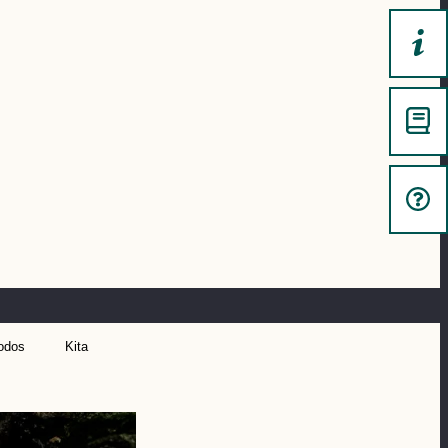
odos
Kita