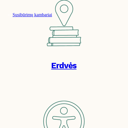
Susibūrimų kambariai
Erdvės