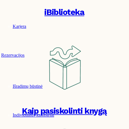
iBiblioteka
Karjera
Rezervacijos
Išradimų būstinė
Kaip pasiskolinti knygą
Individualūs kambariai