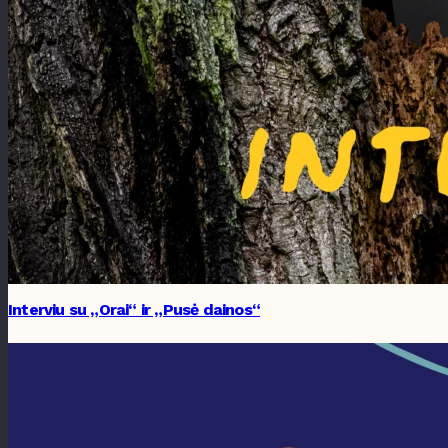
Interviu su „Orai“ ir „Pusė dainos“