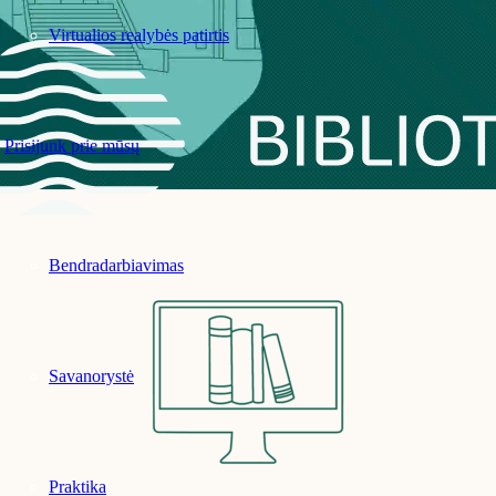
Virtualios realybės patirtis
Prisijunk prie mūsų
Bendradarbiavimas
Savanorystė
Praktika