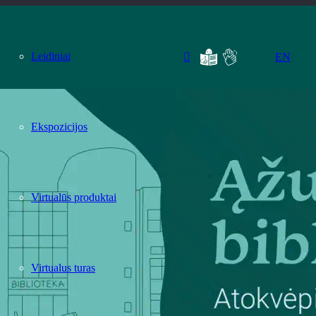
Leidiniai
EN
Ekspozicijos
Virtualūs produktai
Virtualus turas