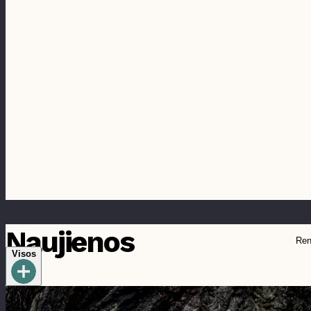
Naujienos
Ren
Visos