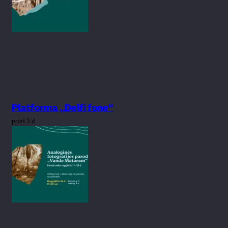
Platforma „Delfi fone“
prieš 3 d.