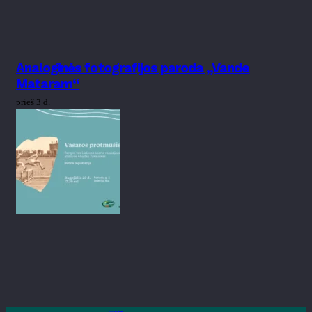
Analoginės fotografijos paroda „Vande
Mataram“
prieš 3 d.