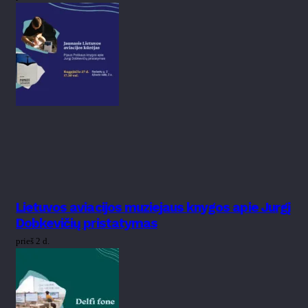
Lietuvos aviacijos muziejaus knygos apie Jurgį
Dobkevičių pristatymas
prieš 2 d.