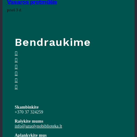
Vasaros protmūšis
prieš 3 d.
Bendraukime
Skambinkite
+370 37 324259
Rašykite mums
info@azuolynobiblioteka.lt
Aplankykite mus