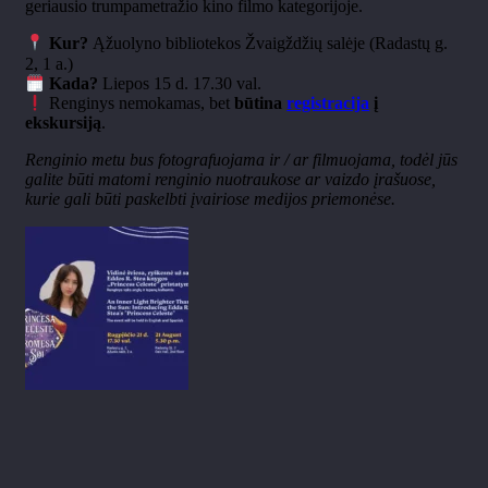
geriausio trumpametražio kino filmo kategorijoje.
Kur?
Ąžuolyno bibliotekos Žvaigždžių salėje (Radastų g.
2, 1 a.)
Kada?
Liepos 15 d. 17.30 val.
Renginys nemokamas, bet
būtina
registracija
į
ekskursiją
.
Renginio metu bus fotografuojama ir / ar filmuojama, todėl jūs
galite būti matomi renginio nuotraukose ar vaizdo įrašuose,
kurie gali būti paskelbti įvairiose medijos priemonėse.