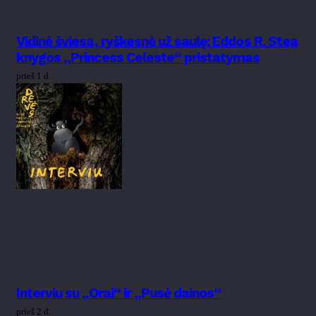
Vidinė šviesa, ryškesnė už saulę: Eddos R. Stea
knygos „Princess Celeste“ pristatymas
prieš 1 d.
Interviu su „Orai“ ir „Pusė dainos“
prieš 2 d.