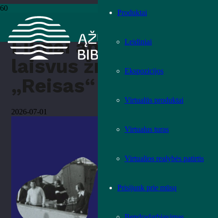
Produktai
Pradžia
›
Renginiai
›
Filmai apie laisvus žmones: „Reisas“
Filmai apie
Leidiniai
laisvus žmones:
Ekspozicijos
„Reisas“
Virtualūs produktai
2026-07-01
Virtualus turas
Virtualios realybės patirtis
Prisijunk prie mūsų
Bendradarbiavimas