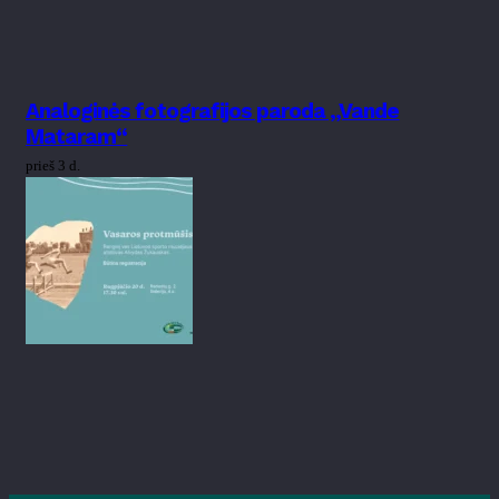
Analoginės fotografijos paroda „Vande
Mataram“
prieš 3 d.