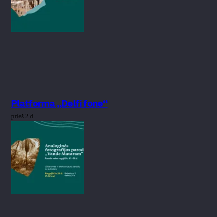
Platforma „Delfi fone“
prieš 2 d.