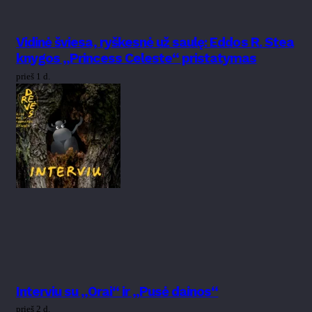
Vidinė šviesa, ryškesnė už saulę: Eddos R. Stea
knygos „Princess Celeste“ pristatymas
prieš 1 d.
Interviu su „Orai“ ir „Pusė dainos“
prieš 2 d.