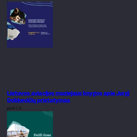
Lietuvos aviacijos muziejaus knygos apie Jurgį
Dobkevičių pristatymas
prieš 2 d.