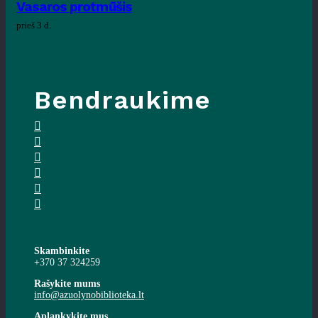
Vasaros protmūšis
prieš 3 d.
Bendraukime
Skambinkite
+370 37 324259
Rašykite mums
info@azuolynobiblioteka.lt
Aplankykite mus