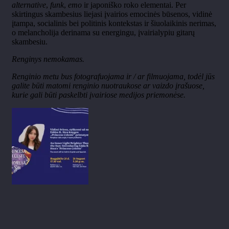
alternative
,
funk
,
emo
ir japoniško roko elementai. Per
skirtingus skambesius liejasi įvairios emocinės būsenos, vidinė
įtampa, socialinis bei politinis kontekstas ir šiuolaikinis nerimas,
o melancholija derinama su energingu, įvairialypiu gitarų
skambesiu.
Renginys nemokamas.
Renginio metu bus fotografuojama ir / ar filmuojama, todėl jūs
galite būti matomi renginio nuotraukose ar vaizdo įrašuose,
kurie gali būti paskelbti įvairiose medijos priemonėse.