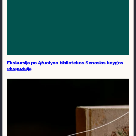
Ekskursija po Ąžuolyno bibliotekos Senosios knygos
ekspoziciją