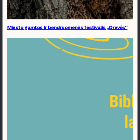
Miesto gamtos ir bendruomenės festivalis „Drevės“