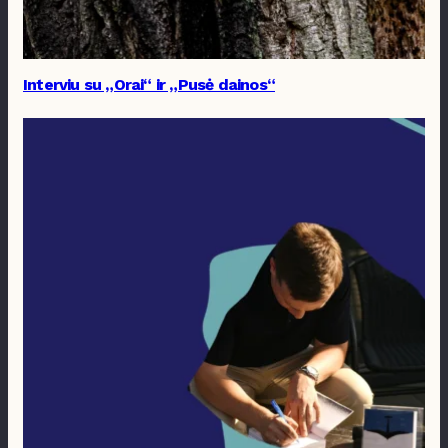
Interviu su „Orai“ ir „Pusė dainos“