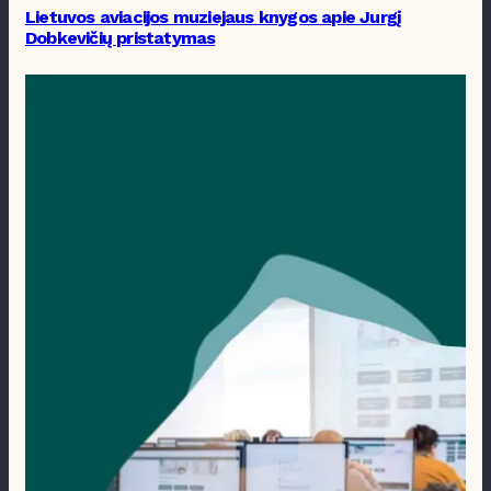
Lietuvos aviacijos muziejaus knygos apie Jurgį
Dobkevičių pristatymas