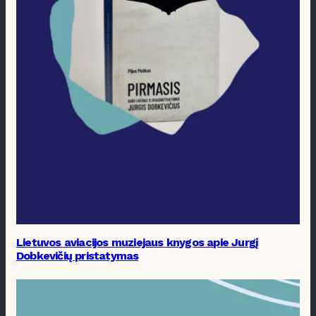
Lietuvos aviacijos muziejaus knygos apie Jurgį
Dobkevičių pristatymas