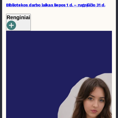
Bibliotekos darbo laikas liepos 1 d. – rugpjūčio 31 d.
Renginiai