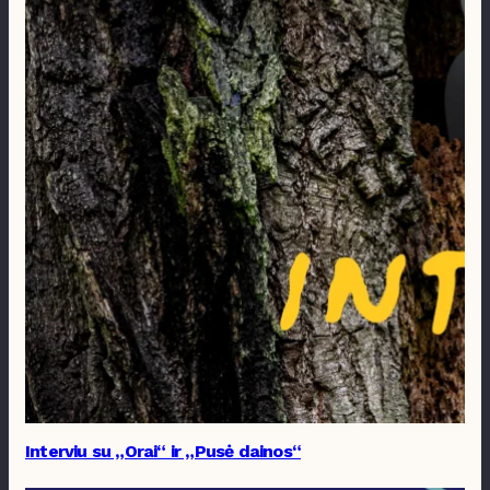
Interviu su „Orai“ ir „Pusė dainos“