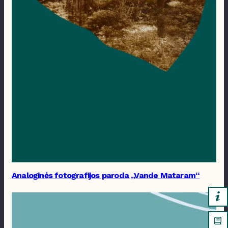
Analoginės fotografijos paroda „Vande Mataram“