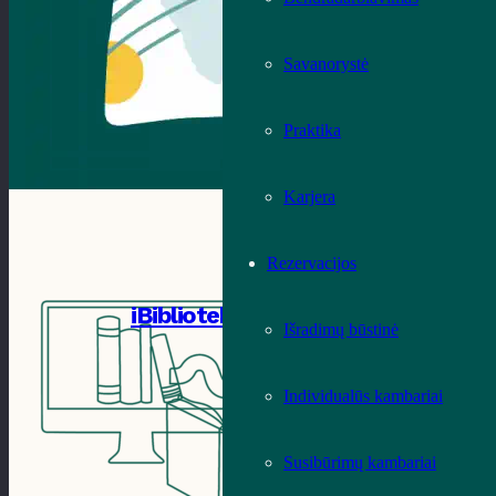
Savanorystė
Praktika
Karjera
Rezervacijos
iBiblioteka
Išradimų būstinė
Individualūs kambariai
Susibūrimų kambariai