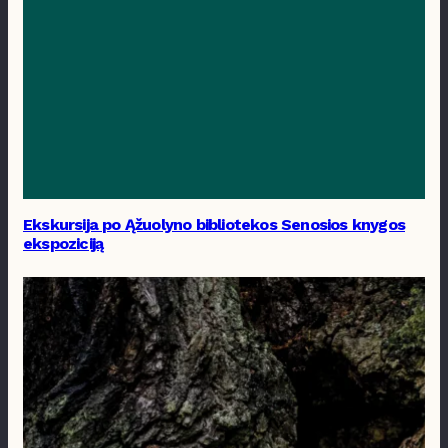
Ekskursija po Ąžuolyno bibliotekos Senosios knygos
ekspoziciją