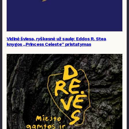
Vidinė šviesa, ryškesnė už saulę: Eddos R. Stea
knygos „Princess Celeste“ pristatymas