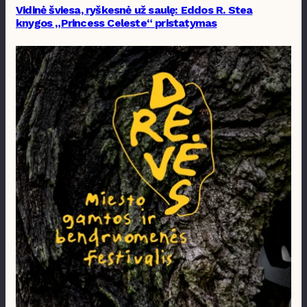
Vidinė šviesa, ryškesnė už saulę: Eddos R. Stea
knygos „Princess Celeste“ pristatymas