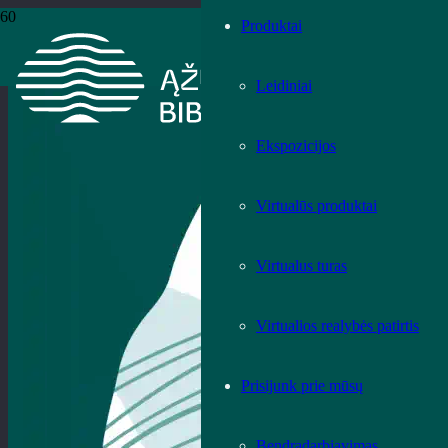
Produktai
Leidiniai
Ekspozicijos
Virtualūs produktai
Virtualus turas
Virtualios realybės patirtis
Prisijunk prie mūsų
Bendradarbiavimas