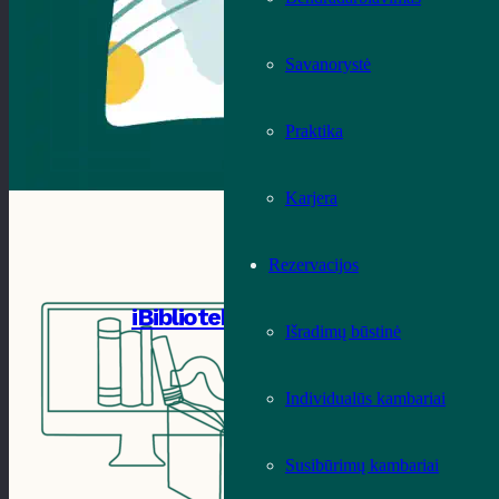
Savanorystė
Praktika
Karjera
Rezervacijos
iBiblioteka
Išradimų būstinė
Individualūs kambariai
Susibūrimų kambariai