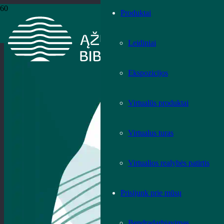
Produktai
Leidiniai
Ekspozicijos
Virtualūs produktai
Virtualus turas
Virtualios realybės patirtis
Prisijunk prie mūsų
Bendradarbiavimas