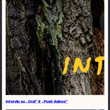
Interviu su „Orai“ ir „Pusė dainos“