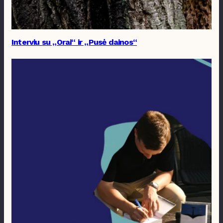
Interviu su „Orai“ ir „Pusė dainos“