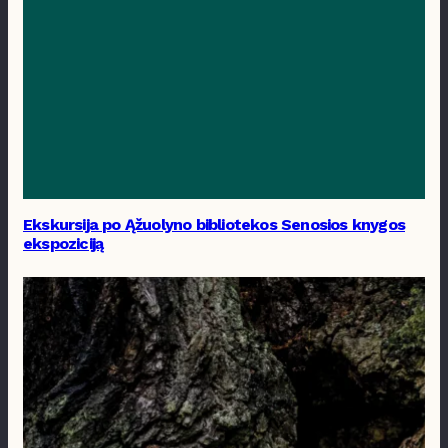
Ekskursija po Ąžuolyno bibliotekos Senosios knygos
ekspoziciją