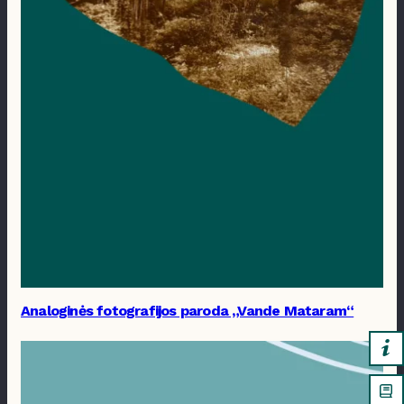
Analoginės fotografijos paroda „Vande Mataram“