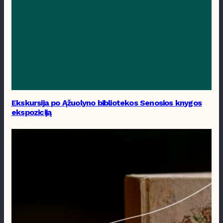
Ekskursija po Ąžuolyno bibliotekos Senosios knygos
ekspoziciją