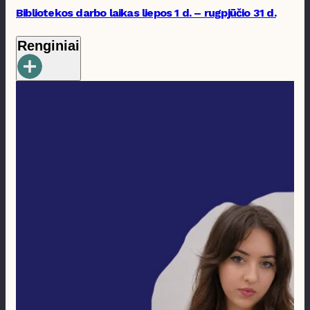
Bibliotekos darbo laikas liepos 1 d. – rugpjūčio 31 d.
Renginiai