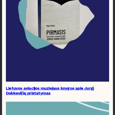
Lietuvos aviacijos muziejaus knygos apie Jurgį
Dobkevičių pristatymas