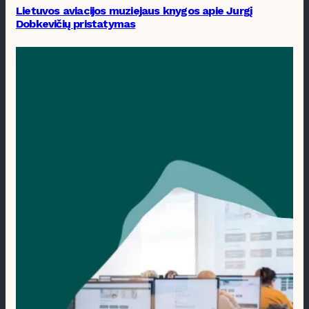
Lietuvos aviacijos muziejaus knygos apie Jurgį
Dobkevičių pristatymas