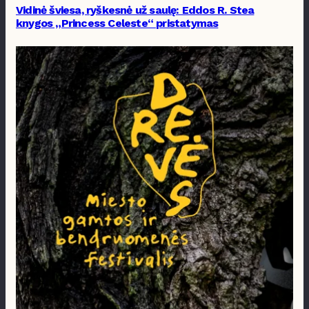
Vidinė šviesa, ryškesnė už saulę: Eddos R. Stea
knygos „Princess Celeste“ pristatymas