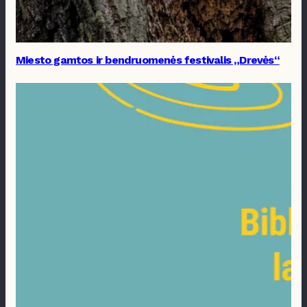
Miesto gamtos ir bendruomenės festivalis „Drevės“