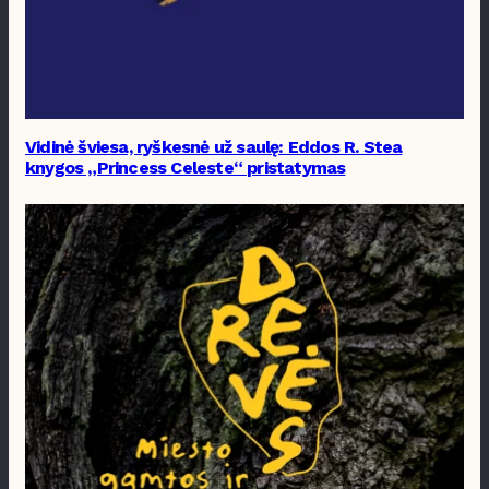
Vidinė šviesa, ryškesnė už saulę: Eddos R. Stea
knygos „Princess Celeste“ pristatymas