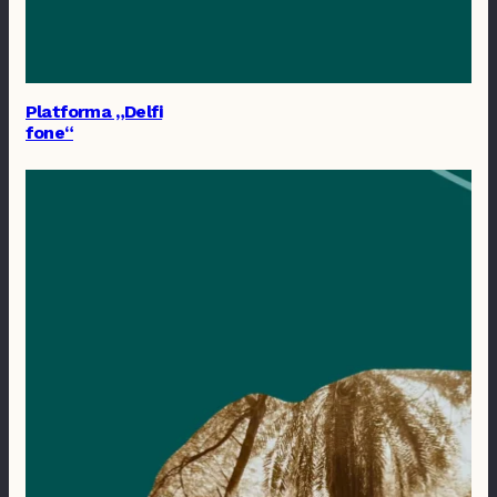
Platforma „Delfi
fone“