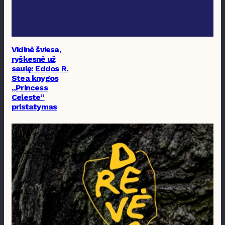
Vidinė šviesa,
ryškesnė už
saulę: Eddos R.
Stea knygos
„Princess
Celeste“
pristatymas