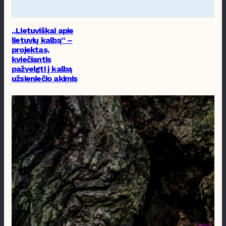
„Lietuviškai apie
lietuvių kalbą“ –
projektas,
kviečiantis
pažvelgti į kalbą
užsieniečio akimis