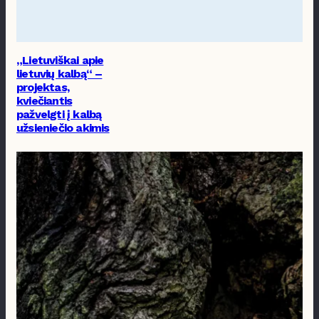
„Lietuviškai apie
lietuvių kalbą“ –
projektas,
kviečiantis
pažvelgti į kalbą
užsieniečio akimis