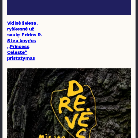
Vidinė šviesa,
ryškesnė už
saulę: Eddos R.
Stea knygos
„Princess
Celeste“
pristatymas