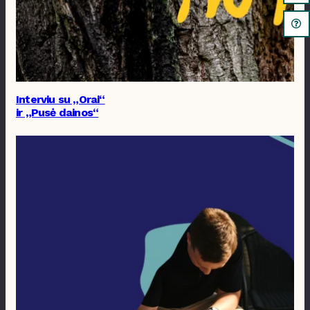
Interviu su „Orai“
ir „Pusė dainos“