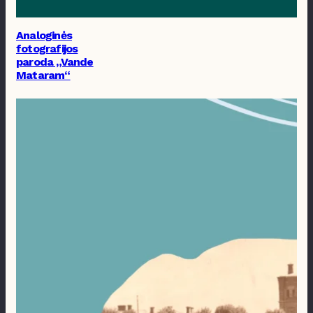
Analoginės
fotografijos
paroda „Vande
Mataram“