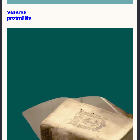
Vasaros
protmūšis