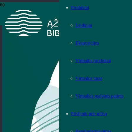
Produktai
Leidiniai
Ekspozicijos
Virtualūs produktai
Virtualus turas
Virtualios realybės patirtis
Prisijunk prie mūsų
Bendradarbiavimas