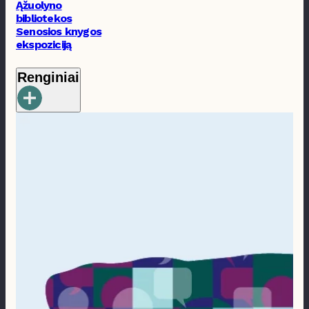
Ąžuolyno
bibliotekos
Senosios knygos
ekspoziciją
Renginiai