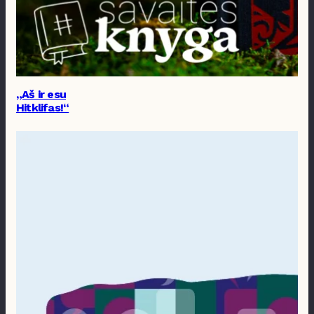
„Aš ir esu
Hitklifas!“