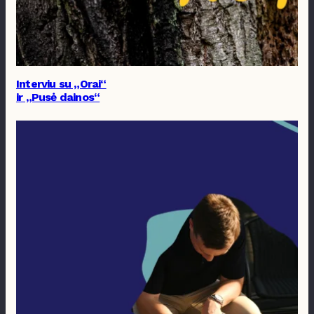
Interviu su „Orai“
ir „Pusė dainos“