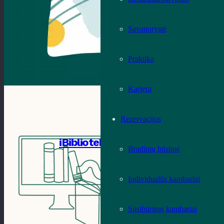
Savanorystė
Praktika
Karjera
Rezervacijos
iBiblioteka
Išradimų būstinė
Individualūs kambariai
Susibūrimų kambariai